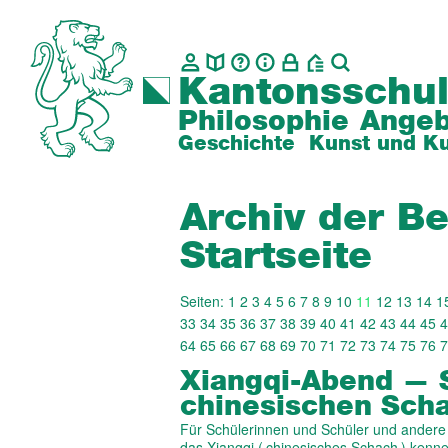
Kantonsschul
Philosophie
Angeb
Geschichte
Kunst und Ku
Archiv der Be
Startseite
Seiten:
1
2
3
4
5
6
7
8
9
10
11
12
13
14
1
33
34
35
36
37
38
39
40
41
42
43
44
45
4
64
65
66
67
68
69
70
71
72
73
74
75
76
7
Xiangqi-Abend — 
chinesischen Sch
Für Schülerinnen und Schüler und andere 
das Xiangqi ( chinesisches Schach ) kenn