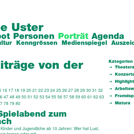
e Uster
ot
Personen
Porträt
Agenda
ltur
Kenngrössen
Medienspiegel
Auszei
Kategorien
iträge von der
Theatera
Konzert
Highligh
Arbeits
5
16
17
18
19
20
21
22
23
24
25
26
27
28
29
30
31
32
6
47
48
49
50
51
52
53
54
55
56
57
58
59
60
61
62
63
Fremdsp
7
78
79
80
Matura
Spielabend zum
ach
Kinder und Jugendliche ab 10 Jahren: Wer hat Lust,
enzulernen oder mit…