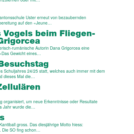
antonsschule Uster erneut von bezaubernden
rbereitung auf den «Jeune…
 Vogels beim Fliegen-
Grigorcea
erisch-rumänische Autorin Dana Grigorcea eine
 «Das Gewicht eines…
Besuchstag
s Schuljahres 24/25 statt, welches auch immer mit dem
nd dieses Mal die…
Zellulären
g organisiert, um neue Erkenntnisse oder Resultate
es Jahr wurde die…
rs
antiball gross. Das diesjährige Motto hiess:
». Die SO fing schon…