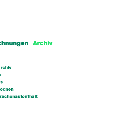
chnungen
Archiv
rchiv
e
ts
wochen
rachenaufenthalt