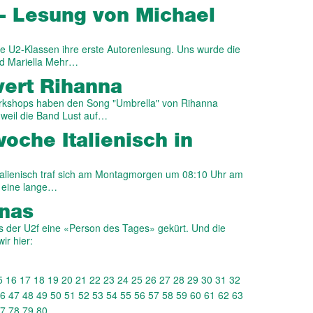
- Lesung von Michael
e U2-Klassen ihre erste Autorenlesung. Uns wurde die
nd Mariella Mehr…
ert Rihanna
rkshops haben den Song "Umbrella" von Rihanna
, weil die Band Lust auf…
che Italienisch in
talienisch traf sich am Montagmorgen um 08:10 Uhr am
f eine lange…
gnas
s der U2f eine «Person des Tages» gekürt. Und die
ir hier:
5
16
17
18
19
20
21
22
23
24
25
26
27
28
29
30
31
32
6
47
48
49
50
51
52
53
54
55
56
57
58
59
60
61
62
63
7
78
79
80