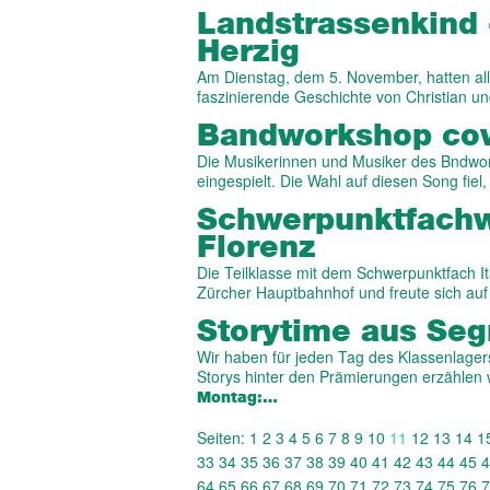
Landstrassenkind 
Herzig
Am Dienstag, dem 5. November, hatten all
faszinierende Geschichte von Christian u
Bandworkshop cov
Die Musikerinnen und Musiker des Bndwo
eingespielt. Die Wahl auf diesen Song fiel
Schwerpunktfachwo
Florenz
Die Teilklasse mit dem Schwerpunktfach I
Zürcher Hauptbahnhof und freute sich au
Storytime aus Se
Wir haben für jeden Tag des Klassenlager
Storys hinter den Prämierungen erzählen w
Montag:…
Seiten:
1
2
3
4
5
6
7
8
9
10
11
12
13
14
1
33
34
35
36
37
38
39
40
41
42
43
44
45
4
64
65
66
67
68
69
70
71
72
73
74
75
76
7