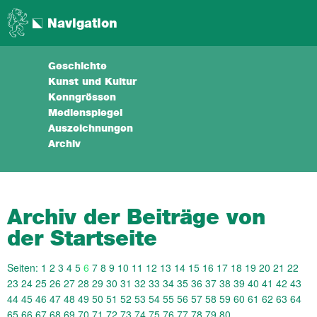
Navigation
Geschichte
Kunst und Kultur
Kenngrössen
Medienspiegel
Auszeichnungen
Archiv
Archiv der Beiträge von
der Startseite
Seiten:
1
2
3
4
5
6
7
8
9
10
11
12
13
14
15
16
17
18
19
20
21
22
23
24
25
26
27
28
29
30
31
32
33
34
35
36
37
38
39
40
41
42
43
44
45
46
47
48
49
50
51
52
53
54
55
56
57
58
59
60
61
62
63
64
65
66
67
68
69
70
71
72
73
74
75
76
77
78
79
80