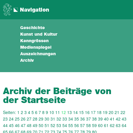
Navigation
Geschichte
Kunst und Kultur
Kenngrössen
Medienspiegel
Auszeichnungen
Archiv
Archiv der Beiträge von
der Startseite
Seiten:
1
2
3
4
5
6
7
8
9
10
11
12
13
14
15
16
17
18
19
20
21
22
23
24
25
26
27
28
29
30
31
32
33
34
35
36
37
38
39
40
41
42
43
44
45
46
47
48
49
50
51
52
53
54
55
56
57
58
59
60
61
62
63
64
65
66
67
68
69
70
71
72
73
74
75
76
77
78
79
80