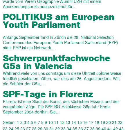
wurde vom Verein Geographie Alumni UZH mit einem
Anerkennungspreis ausgezeichnet für…
POLITIKUS am European
Youth Parliament
Anfangs September fand in Zürich die 28. National Selection
Conference des European Youth Parliament Switzerland (EYP)
statt. EYP ist ein Netzwerk,…
Schwerpunktfachwoche
G5a in Valencia
Während viele von uns sonntags um diese Uhrzeit üblicherweise
friedlich geschlafen hätten, war dies am 26. August anders. Wir,
die Schüler der G5a,…
SPF-Tage in Florenz
Florenz ist eine Stadt der Kunst, des köstlichen Essens und der
verspäteten Züge. Die SPF-BG-Halbklasse G5g fuhr Ende
September 2024 dorthin. Sie…
Seiten:
1
2
3
4
5
6
7
8
9
10
11
12
13
14
15
16
17
18
19
20
21
22
23
24
25
26
27
28
29
30
31
32
33
34
35
36
37
38
39
40
41
42
43