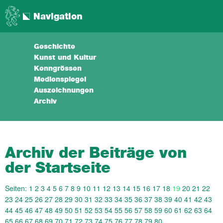
Navigation
Geschichte
Kunst und Kultur
Kenngrössen
Medienspiegel
Auszeichnungen
Archiv
Archiv der Beiträge von
der Startseite
Seiten:
1
2
3
4
5
6
7
8
9
10
11
12
13
14
15
16
17
18
19
20
21
22
23
24
25
26
27
28
29
30
31
32
33
34
35
36
37
38
39
40
41
42
43
44
45
46
47
48
49
50
51
52
53
54
55
56
57
58
59
60
61
62
63
64
65
66
67
68
69
70
71
72
73
74
75
76
77
78
79
80