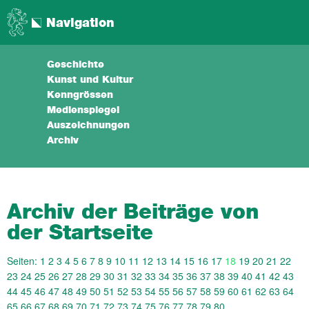
Navigation
Geschichte
Kunst und Kultur
Kenngrössen
Medienspiegel
Auszeichnungen
Archiv
Archiv der Beiträge von
der Startseite
Seiten:
1
2
3
4
5
6
7
8
9
10
11
12
13
14
15
16
17
18
19
20
21
22
23
24
25
26
27
28
29
30
31
32
33
34
35
36
37
38
39
40
41
42
43
44
45
46
47
48
49
50
51
52
53
54
55
56
57
58
59
60
61
62
63
64
65
66
67
68
69
70
71
72
73
74
75
76
77
78
79
80