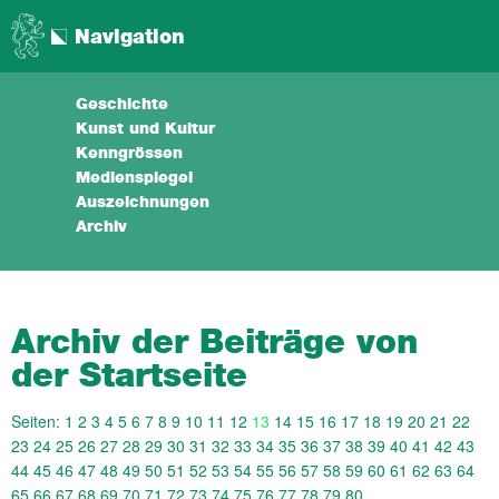
Navigation
Geschichte
Kunst und Kultur
Kenngrössen
Medienspiegel
Auszeichnungen
Archiv
Archiv der Beiträge von
der Startseite
Seiten:
1
2
3
4
5
6
7
8
9
10
11
12
13
14
15
16
17
18
19
20
21
22
23
24
25
26
27
28
29
30
31
32
33
34
35
36
37
38
39
40
41
42
43
44
45
46
47
48
49
50
51
52
53
54
55
56
57
58
59
60
61
62
63
64
65
66
67
68
69
70
71
72
73
74
75
76
77
78
79
80