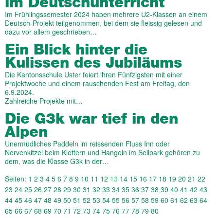
im Deutschunterricht
Im Frühlingssemester 2024 haben mehrere U2-Klassen an einem
Deutsch-Projekt teilgenommen, bei dem sie fleissig gelesen und
dazu vor allem geschrieben…
Ein Blick hinter die
Kulissen des Jubiläums
Die Kantonsschule Uster feiert ihren Fünfzigsten mit einer
Projektwoche und einem rauschenden Fest am Freitag, den
6.9.2024.
Zahlreiche Projekte mit…
Die G3k war tief in den
Alpen
Unermüdliches Paddeln im reissenden Fluss Inn oder
Nervenkitzel beim Klettern und Hangeln im Seilpark gehören zu
dem, was die Klasse G3k in der…
Seiten:
1
2
3
4
5
6
7
8
9
10
11
12
13
14
15
16
17
18
19
20
21
22
23
24
25
26
27
28
29
30
31
32
33
34
35
36
37
38
39
40
41
42
43
44
45
46
47
48
49
50
51
52
53
54
55
56
57
58
59
60
61
62
63
64
65
66
67
68
69
70
71
72
73
74
75
76
77
78
79
80