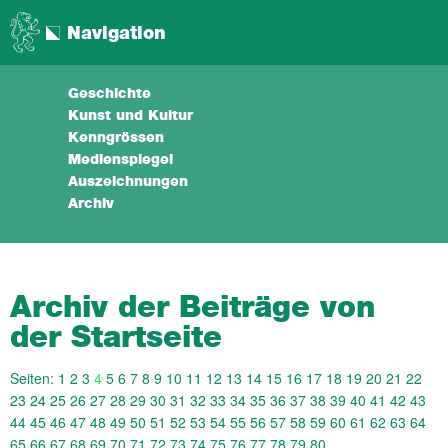
Navigation
Geschichte
Kunst und Kultur
Kenngrössen
Medienspiegel
Auszeichnungen
Archiv
Archiv der Beiträge von
der Startseite
Seiten:
1
2
3
4
5
6
7
8
9
10
11
12
13
14
15
16
17
18
19
20
21
22
23
24
25
26
27
28
29
30
31
32
33
34
35
36
37
38
39
40
41
42
43
44
45
46
47
48
49
50
51
52
53
54
55
56
57
58
59
60
61
62
63
64
65
66
67
68
69
70
71
72
73
74
75
76
77
78
79
80