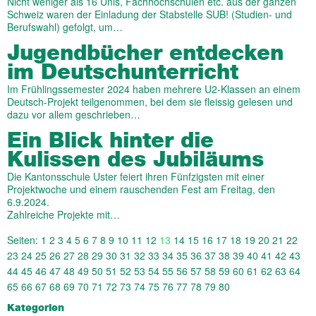
Nicht weniger als 16 Unis, Fachhochschulen etc. aus der ganzen
Schweiz waren der Einladung der Stabstelle SUB! (Studien- und
Berufswahl) gefolgt, um…
Jugendbücher entdecken
im Deutschunterricht
Im Frühlingssemester 2024 haben mehrere U2-Klassen an einem
Deutsch-Projekt teilgenommen, bei dem sie fleissig gelesen und
dazu vor allem geschrieben…
Ein Blick hinter die
Kulissen des Jubiläums
Die Kantonsschule Uster feiert ihren Fünfzigsten mit einer
Projektwoche und einem rauschenden Fest am Freitag, den
6.9.2024.
Zahlreiche Projekte mit…
Seiten:
1
2
3
4
5
6
7
8
9
10
11
12
13
14
15
16
17
18
19
20
21
22
23
24
25
26
27
28
29
30
31
32
33
34
35
36
37
38
39
40
41
42
43
44
45
46
47
48
49
50
51
52
53
54
55
56
57
58
59
60
61
62
63
64
65
66
67
68
69
70
71
72
73
74
75
76
77
78
79
80
Kategorien