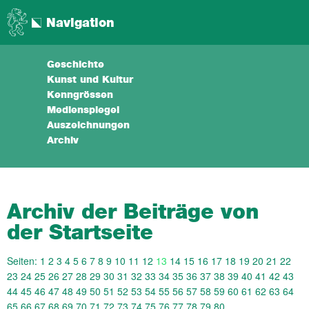
Navigation
Geschichte
Kunst und Kultur
Kenngrössen
Medienspiegel
Auszeichnungen
Archiv
Archiv der Beiträge von
der Startseite
Seiten:
1
2
3
4
5
6
7
8
9
10
11
12
13
14
15
16
17
18
19
20
21
22
23
24
25
26
27
28
29
30
31
32
33
34
35
36
37
38
39
40
41
42
43
44
45
46
47
48
49
50
51
52
53
54
55
56
57
58
59
60
61
62
63
64
65
66
67
68
69
70
71
72
73
74
75
76
77
78
79
80