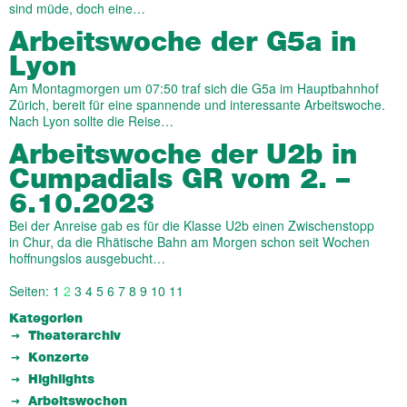
sind müde, doch eine…
Arbeitswoche der G5a in
Lyon
Am Montagmorgen um 07:50 traf sich die G5a im Hauptbahnhof
Zürich, bereit für eine spannende und interessante Arbeitswoche.
Nach Lyon sollte die Reise…
Arbeitswoche der U2b in
Cumpadials GR vom 2. –
6.10.2023
Bei der Anreise gab es für die Klasse U2b einen Zwischenstopp
in Chur, da die Rhätische Bahn am Morgen schon seit Wochen
hoffnungslos ausgebucht…
Seiten:
1
2
3
4
5
6
7
8
9
10
11
Kategorien
Theaterarchiv
Konzerte
Highlights
Arbeitswochen