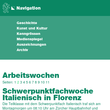
Navigation
Geschichte
Kunst und Kultur
Kenngrössen
Medienspiegel
Auszeichnungen
Archiv
Arbeitswochen
Seiten:
1
2
3
4
5
6
7
8
9
10
11
Schwerpunktfachwoche
Italienisch in Florenz
Die Teilklasse mit dem Schwerpunktfach Italienisch traf sich am
Montagmorgen um 08:10 Uhr am Zürcher Hauptbahnhof und