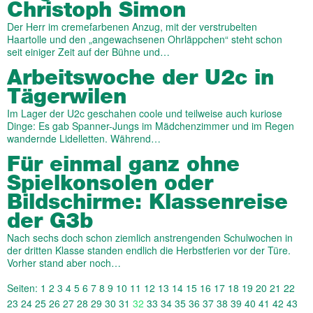
Christoph Simon
Der Herr im cremefarbenen Anzug, mit der verstrubelten
Haartolle und den „angewachsenen Ohrläppchen“ steht schon
seit einiger Zeit auf der Bühne und…
Arbeitswoche der U2c in
Tägerwilen
Im Lager der U2c geschahen coole und teilweise auch kuriose
Dinge: Es gab Spanner-Jungs im Mädchenzimmer und im Regen
wandernde Lidelletten. Während…
Für einmal ganz ohne
Spielkonsolen oder
Bildschirme: Klassenreise
der G3b
Nach sechs doch schon ziemlich anstrengenden Schulwochen in
der dritten Klasse standen endlich die Herbstferien vor der Türe.
Vorher stand aber noch…
Seiten:
1
2
3
4
5
6
7
8
9
10
11
12
13
14
15
16
17
18
19
20
21
22
23
24
25
26
27
28
29
30
31
32
33
34
35
36
37
38
39
40
41
42
43