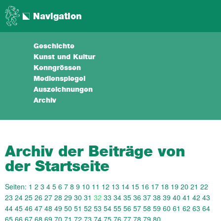
Navigation
Geschichte
Kunst und Kultur
Kenngrössen
Medienspiegel
Auszeichnungen
Archiv
Archiv der Beiträge von
der Startseite
Seiten:
1
2
3
4
5
6
7
8
9
10
11
12
13
14
15
16
17
18
19
20
21
22
23
24
25
26
27
28
29
30
31
32
33
34
35
36
37
38
39
40
41
42
43
44
45
46
47
48
49
50
51
52
53
54
55
56
57
58
59
60
61
62
63
64
65
66
67
68
69
70
71
72
73
74
75
76
77
78
79
80