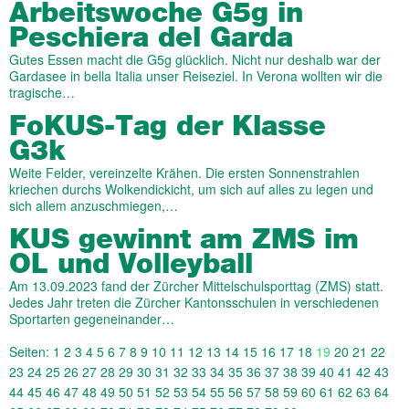
Arbeitswoche G5g in
Peschiera del Garda
Gutes Essen macht die G5g glücklich. Nicht nur deshalb war der
Gardasee in bella Italia unser Reiseziel. In Verona wollten wir die
tragische…
FoKUS-Tag der Klasse
G3k
Weite Felder, vereinzelte Krähen. Die ersten Sonnenstrahlen
kriechen durchs Wolkendickicht, um sich auf alles zu legen und
sich allem anzuschmiegen,…
KUS gewinnt am ZMS im
OL und Volleyball
Am 13.09.2023 fand der Zürcher Mittelschulsporttag (ZMS) statt.
Jedes Jahr treten die Zürcher Kantonsschulen in verschiedenen
Sportarten gegeneinander…
Seiten:
1
2
3
4
5
6
7
8
9
10
11
12
13
14
15
16
17
18
19
20
21
22
23
24
25
26
27
28
29
30
31
32
33
34
35
36
37
38
39
40
41
42
43
44
45
46
47
48
49
50
51
52
53
54
55
56
57
58
59
60
61
62
63
64