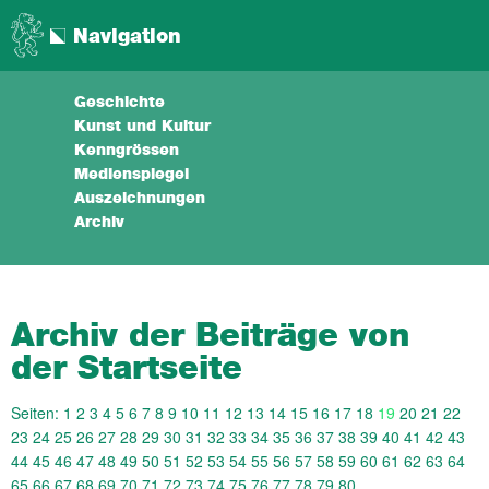
Navigation
Geschichte
Kunst und Kultur
Kenngrössen
Medienspiegel
Auszeichnungen
Archiv
Archiv der Beiträge von
der Startseite
Seiten:
1
2
3
4
5
6
7
8
9
10
11
12
13
14
15
16
17
18
19
20
21
22
23
24
25
26
27
28
29
30
31
32
33
34
35
36
37
38
39
40
41
42
43
44
45
46
47
48
49
50
51
52
53
54
55
56
57
58
59
60
61
62
63
64
65
66
67
68
69
70
71
72
73
74
75
76
77
78
79
80