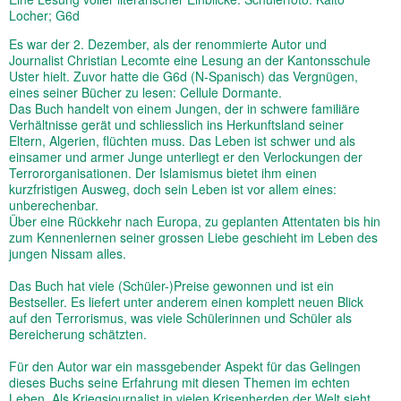
Locher; G6d
Es war der 2. Dezember, als der renommierte Autor und
Journalist Christian Lecomte eine Lesung an der Kantonsschule
Uster hielt. Zuvor hatte die G6d (N-Spanisch) das Vergnügen,
eines seiner Bücher zu lesen: Cellule Dormante.
Das Buch handelt von einem Jungen, der in schwere familiäre
Verhältnisse gerät und schliesslich ins Herkunftsland seiner
Eltern, Algerien, flüchten muss. Das Leben ist schwer und als
einsamer und armer Junge unterliegt er den Verlockungen der
Terrororganisationen. Der Islamismus bietet ihm einen
kurzfristigen Ausweg, doch sein Leben ist vor allem eines:
unberechenbar.
Über eine Rückkehr nach Europa, zu geplanten Attentaten bis hin
zum Kennenlernen seiner grossen Liebe geschieht im Leben des
jungen Nissam alles.
Das Buch hat viele (Schüler-)Preise gewonnen und ist ein
Bestseller. Es liefert unter anderem einen komplett neuen Blick
auf den Terrorismus, was viele Schülerinnen und Schüler als
Bereicherung schätzten.
Für den Autor war ein massgebender Aspekt für das Gelingen
dieses Buchs seine Erfahrung mit diesen Themen im echten
Leben. Als Kriegsjournalist in vielen Krisenherden der Welt sieht