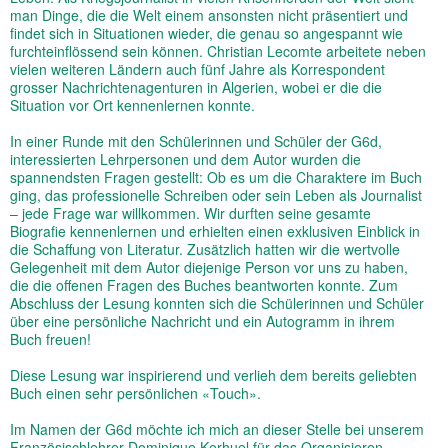
man Dinge, die die Welt einem ansonsten nicht präsentiert und
findet sich in Situationen wieder, die genau so angespannt wie
furchteinflössend sein können. Christian Lecomte arbeitete neben
vielen weiteren Ländern auch fünf Jahre als Korrespondent
grosser Nachrichtenagenturen in Algerien, wobei er die die
Situation vor Ort kennenlernen konnte.
In einer Runde mit den Schülerinnen und Schüler der G6d,
interessierten Lehrpersonen und dem Autor wurden die
spannendsten Fragen gestellt: Ob es um die Charaktere im Buch
ging, das professionelle Schreiben oder sein Leben als Journalist
– jede Frage war willkommen. Wir durften seine gesamte
Biografie kennenlernen und erhielten einen exklusiven Einblick in
die Schaffung von Literatur. Zusätzlich hatten wir die wertvolle
Gelegenheit mit dem Autor diejenige Person vor uns zu haben,
die die offenen Fragen des Buches beantworten konnte. Zum
Abschluss der Lesung konnten sich die Schülerinnen und Schüler
über eine persönliche Nachricht und ein Autogramm in ihrem
Buch freuen!
Diese Lesung war inspirierend und verlieh dem bereits geliebten
Buch einen sehr persönlichen «Touch».
Im Namen der G6d möchte ich mich an dieser Stelle bei unserem
Französischlehrer Dominique Kerhuel für das Organisieren