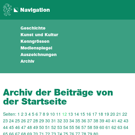
Navigation
Geschichte
Kunst und Kultur
Kenngrössen
Medienspiegel
Auszeichnungen
Archiv
Archiv der Beiträge von
der Startseite
Seiten:
1
2
3
4
5
6
7
8
9
10
11
12
13
14
15
16
17
18
19
20
21
22
23
24
25
26
27
28
29
30
31
32
33
34
35
36
37
38
39
40
41
42
43
44
45
46
47
48
49
50
51
52
53
54
55
56
57
58
59
60
61
62
63
64
65
66
67
68
69
70
71
72
73
74
75
76
77
78
79
80