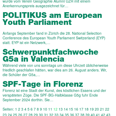
wurde vom Verein Geographie Alumni UZH mit einem
Anerkennungspreis ausgezeichnet für…
POLITIKUS am European
Youth Parliament
Anfangs September fand in Zürich die 28. National Selection
Conference des European Youth Parliament Switzerland (EYP)
statt. EYP ist ein Netzwerk,…
Schwerpunktfachwoche
G5a in Valencia
Während viele von uns sonntags um diese Uhrzeit üblicherweise
friedlich geschlafen hätten, war dies am 26. August anders. Wir,
die Schüler der G5a,…
SPF-Tage in Florenz
Florenz ist eine Stadt der Kunst, des köstlichen Essens und der
verspäteten Züge. Die SPF-BG-Halbklasse G5g fuhr Ende
September 2024 dorthin. Sie…
Seiten:
1
2
3
4
5
6
7
8
9
10
11
12
13
14
15
16
17
18
19
20
21
22
23
24
25
26
27
28
29
30
31
32
33
34
35
36
37
38
39
40
41
42
43