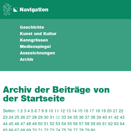
Navigation
Geschichte
Kunst und Kultur
Kenngrössen
Medienspiegel
Auszeichnungen
Archiv
Archiv der Beiträge von
der Startseite
Seiten:
1
2
3
4
5
6
7
8
9
10
11
12
13
14
15
16
17
18
19
20
21
22
23
24
25
26
27
28
29
30
31
32
33
34
35
36
37
38
39
40
41
42
43
44
45
46
47
48
49
50
51
52
53
54
55
56
57
58
59
60
61
62
63
64
65
66
67
68
69
70
71
72
73
74
75
76
77
78
79
80