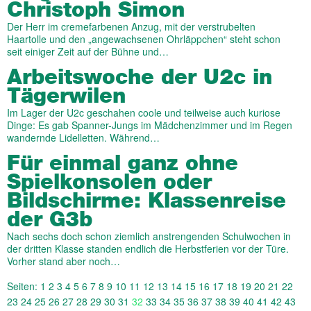
Christoph Simon
Der Herr im cremefarbenen Anzug, mit der verstrubelten
Haartolle und den „angewachsenen Ohrläppchen“ steht schon
seit einiger Zeit auf der Bühne und…
Arbeitswoche der U2c in
Tägerwilen
Im Lager der U2c geschahen coole und teilweise auch kuriose
Dinge: Es gab Spanner-Jungs im Mädchenzimmer und im Regen
wandernde Lidelletten. Während…
Für einmal ganz ohne
Spielkonsolen oder
Bildschirme: Klassenreise
der G3b
Nach sechs doch schon ziemlich anstrengenden Schulwochen in
der dritten Klasse standen endlich die Herbstferien vor der Türe.
Vorher stand aber noch…
Seiten:
1
2
3
4
5
6
7
8
9
10
11
12
13
14
15
16
17
18
19
20
21
22
23
24
25
26
27
28
29
30
31
32
33
34
35
36
37
38
39
40
41
42
43