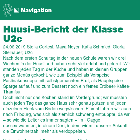
Navigation
Huusi-Bericht der Klasse
U2c
24.06.2019
Stella Cortesi, Maya Neyer, Katja Schmied, Gloria
Steinauer; U2c
Nach dem ersten Schultag in der neuen Schule waren wir drei
Wochen in der Huusi und haben sehr viel erlebt und gelernt. Wir
standen jeden Tag in der Küche und haben in kleinen Gruppen
ganze Menüs gekocht, wie zum Beispiel als Vorspeise
Pastinakensuppe mit selbstgemachten Brot, als Hauptspeise
Spargelauflauf und zum Dessert noch ein feines Erdbeer-Kaffee-
Tiramisu.
Doch nicht nur das Kochen stand im Vordergrund; wir mussten
auch jeden Tag das ganze Haus sehr genau putzen und jeden
einzelnen Fleck vom Boden wegwischen. Einmal fuhren wir auch
nach Fribourg, was sich als ziemlich schwierig entpuppte, da wir
– so wie die Leiter es immer sagten – im «Gaggo
dusse» wohnten, in einem Dorf, in dem wir mit unserer Ankunft
die Einwohnerzahl mehr als verdoppelten.