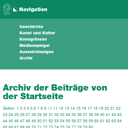
Navigation
Geschichte
Kunst und Kultur
Kenngrössen
Medienspiegel
Auszeichnungen
Archiv
Archiv der Beiträge von
der Startseite
Seiten:
1
2
3
4
5
6
7
8
9
10
11
12
13
14
15
16
17
18
19
20
21
22
23
24
25
26
27
28
29
30
31
32
33
34
35
36
37
38
39
40
41
42
43
44
45
46
47
48
49
50
51
52
53
54
55
56
57
58
59
60
61
62
63
64
65
66
67
68
69
70
71
72
73
74
75
76
77
78
79
80