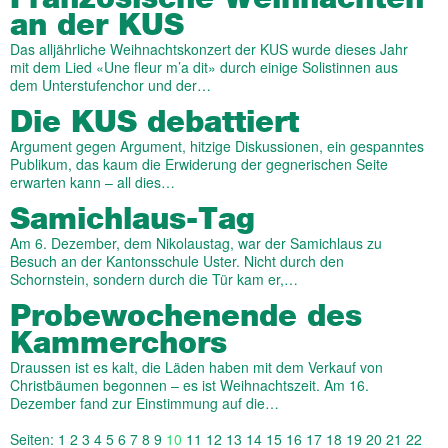
an der KUS
Das alljährliche Weihnachtskonzert der KUS wurde dieses Jahr
mit dem Lied «Une fleur m’a dit» durch einige Solistinnen aus
dem Unterstufenchor und der…
Die KUS debattiert
Argument gegen Argument, hitzige Diskussionen, ein gespanntes
Publikum, das kaum die Erwiderung der gegnerischen Seite
erwarten kann – all dies…
Samichlaus-Tag
Am 6. Dezember, dem Nikolaustag, war der Samichlaus zu
Besuch an der Kantonsschule Uster. Nicht durch den
Schornstein, sondern durch die Tür kam er,…
Probewochenende des
Kammerchors
Draussen ist es kalt, die Läden haben mit dem Verkauf von
Christbäumen begonnen – es ist Weihnachtszeit. Am 16.
Dezember fand zur Einstimmung auf die…
Seiten:
1
2
3
4
5
6
7
8
9
10
11
12
13
14
15
16
17
18
19
20
21
22