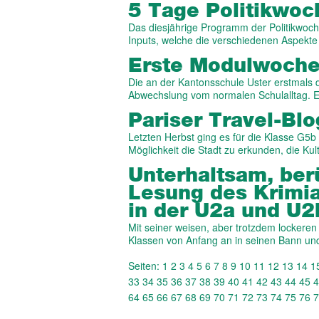
5 Tage Politikwoc
Das diesjährige Programm der Politikwoch
Inputs, welche die verschiedenen Aspekte
Erste Modulwoche 
Die an der Kantonsschule Uster erstmals 
Abwechslung vom normalen Schulalltag. Ei
Pariser Travel-Bl
Letzten Herbst ging es für die Klasse G5
Möglichkeit die Stadt zu erkunden, die Ku
Unterhaltsam, ber
Lesung des Krimia
in der U2a und U2
Mit seiner weisen, aber trotzdem lockere
Klassen von Anfang an in seinen Bann u
Seiten:
1
2
3
4
5
6
7
8
9
10
11
12
13
14
1
33
34
35
36
37
38
39
40
41
42
43
44
45
4
64
65
66
67
68
69
70
71
72
73
74
75
76
7