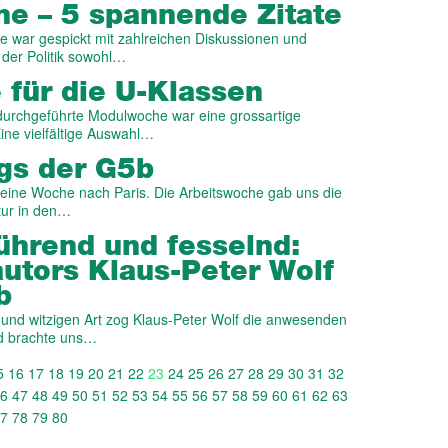
he – 5 spannende Zitate
e war gespickt mit zahlreichen Diskussionen und
 der Politik sowohl…
für die U-Klassen
durchgeführte Modulwoche war eine grossartige
ne vielfältige Auswahl…
ogs der G5b
b eine Woche nach Paris. Die Arbeitswoche gab uns die
ltur in den…
ührend und fesselnd:
utors Klaus-Peter Wolf
b
n und witzigen Art zog Klaus-Peter Wolf die anwesenden
nd brachte uns…
5
16
17
18
19
20
21
22
23
24
25
26
27
28
29
30
31
32
6
47
48
49
50
51
52
53
54
55
56
57
58
59
60
61
62
63
7
78
79
80