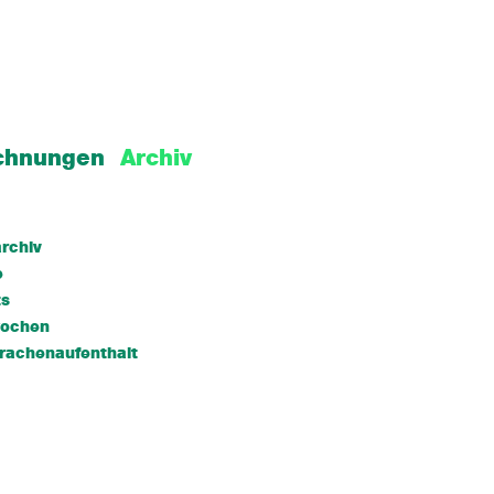
chnungen
Archiv
rchiv
e
ts
wochen
rachenaufenthalt