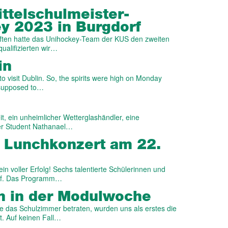
ittelschul­meister­
y 2023 in Burgdorf
aften hatte das Unihockey-Team der KUS den zweiten
ualifizierten wir…
in
e to visit Dublin. So, the spirits were high on Monday
 supposed to…
t, ein unheimlicher Wetterglashändler, eine
der Student Nathanael…
 Lunchkonzert am 22.
 voller Erfolg! Sechs talentierte Schülerinnen und
auf. Das Programm…
n in der Modulwoche
das Schulzimmer betraten, wurden uns als erstes die
. Auf keinen Fall…