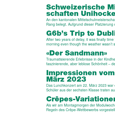
Schwei­zer­ische M
schaften Unihocke
An den kantonalen Mittelschulmeistersch
Rang belegt. Aufgrund dieser Platzierung q
G6b’s Trip to Dubl
After two years of delay, it was finally tim
morning even though the weather wasn’t
«Der Sandmann»
Traumatisierende Erlebnisse in der Kindhei
faszinierende, aber leblose Schönheit – 
Impressionen vom
März 2023
Das Lunchkonzert am 22. März 2023 war ein
Schüler aus der sechsten Klasse traten 
Crêpes-Variatione
Als wir am Montagmorgen der Modulwoche 
Regeln des Crêpe-Wettbewerbs vorgestellt