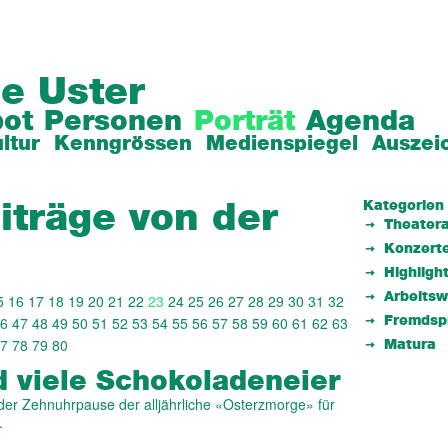
e Uster
ot
Personen
Porträt
Agenda
ltur
Kenngrössen
Medienspiegel
Auszei
Kategorien
iträge von der
Theatera
Konzert
Highligh
Arbeits
5
16
17
18
19
20
21
22
23
24
25
26
27
28
29
30
31
32
6
47
48
49
50
51
52
53
54
55
56
57
58
59
60
61
62
63
Fremdsp
7
78
79
80
Matura
 viele Schoko­laden­eier
er Zehnuhrpause der alljährliche «Osterzmorge» für
.