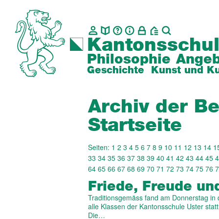
Kantonsschul
Philosophie
Angeb
Geschichte
Kunst und Ku
Archiv der Be
Startseite
Seiten:
1
2
3
4
5
6
7
8
9
10
11
12
13
14
1
33
34
35
36
37
38
39
40
41
42
43
44
45
4
64
65
66
67
68
69
70
71
72
73
74
75
76
7
Friede, Freude und
Traditionsgemäss fand am Donnerstag in d
alle Klassen der Kantonsschule Uster statt
Die…