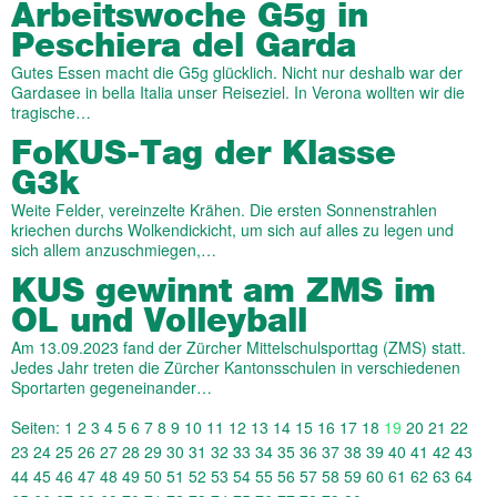
Arbeitswoche G5g in
Peschiera del Garda
Gutes Essen macht die G5g glücklich. Nicht nur deshalb war der
Gardasee in bella Italia unser Reiseziel. In Verona wollten wir die
tragische…
FoKUS-Tag der Klasse
G3k
Weite Felder, vereinzelte Krähen. Die ersten Sonnenstrahlen
kriechen durchs Wolkendickicht, um sich auf alles zu legen und
sich allem anzuschmiegen,…
KUS gewinnt am ZMS im
OL und Volleyball
Am 13.09.2023 fand der Zürcher Mittelschulsporttag (ZMS) statt.
Jedes Jahr treten die Zürcher Kantonsschulen in verschiedenen
Sportarten gegeneinander…
Seiten:
1
2
3
4
5
6
7
8
9
10
11
12
13
14
15
16
17
18
19
20
21
22
23
24
25
26
27
28
29
30
31
32
33
34
35
36
37
38
39
40
41
42
43
44
45
46
47
48
49
50
51
52
53
54
55
56
57
58
59
60
61
62
63
64