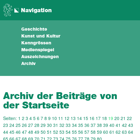
Navigation
Geschichte
Kunst und Kultur
Kenngrössen
Medienspiegel
Auszeichnungen
Archiv
Archiv der Beiträge von
der Startseite
Seiten:
1
2
3
4
5
6
7
8
9
10
11
12
13
14
15
16
17
18
19
20
21
22
23
24
25
26
27
28
29
30
31
32
33
34
35
36
37
38
39
40
41
42
43
44
45
46
47
48
49
50
51
52
53
54
55
56
57
58
59
60
61
62
63
64
65
66
67
68
69
70
71
72
73
74
75
76
77
78
79
80