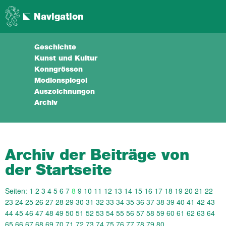
Navigation
Geschichte
Kunst und Kultur
Kenngrössen
Medienspiegel
Auszeichnungen
Archiv
Archiv der Beiträge von
der Startseite
Seiten:
1
2
3
4
5
6
7
8
9
10
11
12
13
14
15
16
17
18
19
20
21
22
23
24
25
26
27
28
29
30
31
32
33
34
35
36
37
38
39
40
41
42
43
44
45
46
47
48
49
50
51
52
53
54
55
56
57
58
59
60
61
62
63
64
65
66
67
68
69
70
71
72
73
74
75
76
77
78
79
80