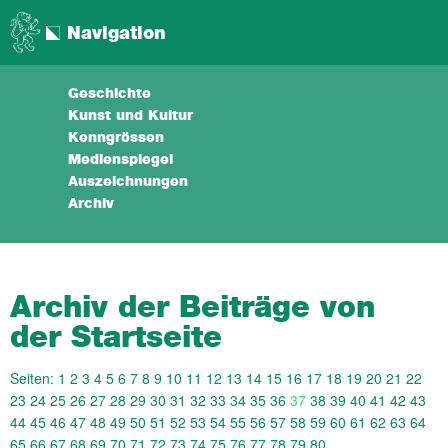
Navigation
Geschichte
Kunst und Kultur
Kenngrössen
Medienspiegel
Auszeichnungen
Archiv
Archiv der Beiträge von
der Startseite
Seiten:
1
2
3
4
5
6
7
8
9
10
11
12
13
14
15
16
17
18
19
20
21
22
23
24
25
26
27
28
29
30
31
32
33
34
35
36
37
38
39
40
41
42
43
44
45
46
47
48
49
50
51
52
53
54
55
56
57
58
59
60
61
62
63
64
65
66
67
68
69
70
71
72
73
74
75
76
77
78
79
80