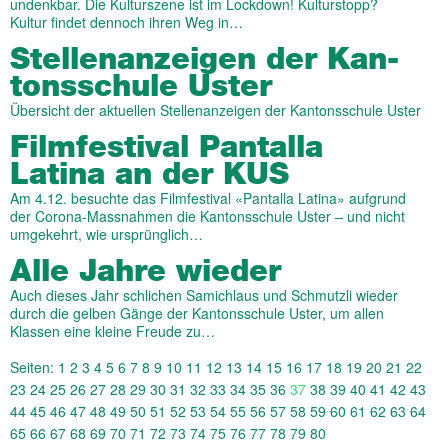
undenkbar. Die Kulturszene ist im Lockdown! Kulturstopp?
Kultur findet dennoch ihren Weg in…
Stellen­an­zeigen der Kan­
tons­schule Uster
Übersicht der aktuellen Stellenanzeigen der Kantonsschule Uster
Filmfestival Pantalla
Latina an der KUS
Am 4.12. besuchte das Filmfestival «Pantalla Latina» aufgrund
der Corona-Massnahmen die Kantonsschule Uster – und nicht
umgekehrt, wie ursprünglich…
Alle Jahre wieder
Auch dieses Jahr schlichen Samichlaus und Schmutzli wieder
durch die gelben Gänge der Kantonsschule Uster, um allen
Klassen eine kleine Freude zu…
Seiten:
1
2
3
4
5
6
7
8
9
10
11
12
13
14
15
16
17
18
19
20
21
22
23
24
25
26
27
28
29
30
31
32
33
34
35
36
37
38
39
40
41
42
43
44
45
46
47
48
49
50
51
52
53
54
55
56
57
58
59
60
61
62
63
64
65
66
67
68
69
70
71
72
73
74
75
76
77
78
79
80