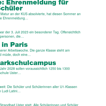
: Ehrenmeldung für
chüler
 Matur an der KUS absolvierte, hat diesen Sommer an
ine Ehrenmeldung…
 der 3. Juli 2023 ein besonderer Tag. Offensichtlich
hrpersonen, die…
in Paris
nserer Arbeitswoche. Die ganze Klasse steht am
ind müde, doch eine…
Parkschulcampus
Jahr 2028 sollen voraussichtlich 1250 bis 1300
schule Uster…
eit: Die Schüler und Schülerinnen aller U1-Klassen
n Ludi Latini…
trandbad Uster statt. Alle Schülerinnen und Schüler