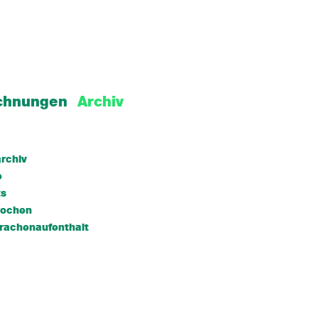
chnungen
Archiv
rchiv
e
ts
wochen
rachenaufenthalt