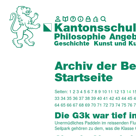
Kantonsschul
Philosophie
Angeb
Geschichte
Kunst und Ku
Archiv der Be
Startseite
Seiten:
1
2
3
4
5
6
7
8
9
10
11
12
13
14
1
33
34
35
36
37
38
39
40
41
42
43
44
45
4
64
65
66
67
68
69
70
71
72
73
74
75
76
7
Die G3k war tief i
Unermüdliches Paddeln im reissenden Flus
Seilpark gehören zu dem, was die Klasse