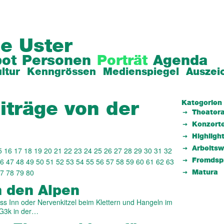
e Uster
ot
Personen
Porträt
Agenda
ltur
Kenngrössen
Medienspiegel
Auszei
Kategorien
iträge von der
Theatera
Konzert
Highligh
Arbeits
5
16
17
18
19
20
21
22
23
24
25
26
27
28
29
30
31
32
6
47
48
49
50
51
52
53
54
55
56
57
58
59
60
61
62
63
Fremdsp
7
78
79
80
Matura
n den Alpen
s Inn oder Nervenkitzel beim Klettern und Hangeln im
 G3k in der…