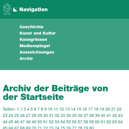
Navigation
Geschichte
Kunst und Kultur
Kenngrössen
Medienspiegel
Auszeichnungen
Archiv
Archiv der Beiträge von
der Startseite
Seiten:
1
2
3
4
5
6
7
8
9
10
11
12
13
14
15
16
17
18
19
20
21
22
23
24
25
26
27
28
29
30
31
32
33
34
35
36
37
38
39
40
41
42
43
44
45
46
47
48
49
50
51
52
53
54
55
56
57
58
59
60
61
62
63
64
65
66
67
68
69
70
71
72
73
74
75
76
77
78
79
80