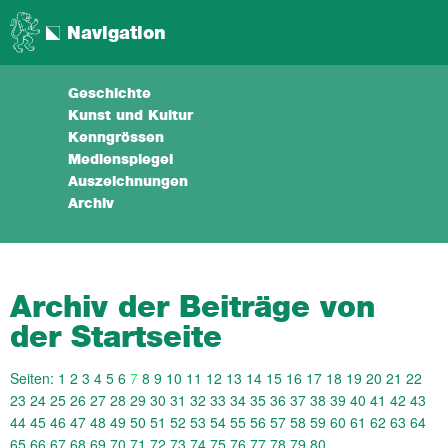
Navigation
Geschichte
Kunst und Kultur
Kenngrössen
Medienspiegel
Auszeichnungen
Archiv
Archiv der Beiträge von
der Startseite
Seiten:
1
2
3
4
5
6
7
8
9
10
11
12
13
14
15
16
17
18
19
20
21
22
23
24
25
26
27
28
29
30
31
32
33
34
35
36
37
38
39
40
41
42
43
44
45
46
47
48
49
50
51
52
53
54
55
56
57
58
59
60
61
62
63
64
65
66
67
68
69
70
71
72
73
74
75
76
77
78
79
80