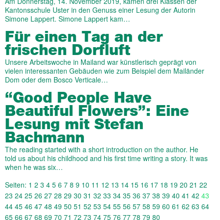
Am Donnerstag, 14. November 2019, kamen drei Klassen der
Kantonsschule Uster in den Genuss einer Lesung der Autorin
Simone Lappert. Simone Lappert kam…
Für einen Tag an der
frischen Dorfluft
Unsere Arbeitswoche in Mailand war künstlerisch geprägt von
vielen interessanten Gebäuden wie zum Beispiel dem Mailänder
Dom oder dem Bosco Verticale…
“Good People Have
Beautiful Flowers”: Eine
Lesung mit Stefan
Bachmann
The reading started with a short introduction on the author. He
told us about his childhood and his first time writing a story. It was
when he was six…
Seiten:
1
2
3
4
5
6
7
8
9
10
11
12
13
14
15
16
17
18
19
20
21
22
23
24
25
26
27
28
29
30
31
32
33
34
35
36
37
38
39
40
41
42
43
44
45
46
47
48
49
50
51
52
53
54
55
56
57
58
59
60
61
62
63
64
65
66
67
68
69
70
71
72
73
74
75
76
77
78
79
80