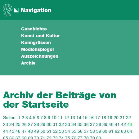
Navigation
Geschichte
Kunst und Kultur
Kenngrössen
Medienspiegel
Auszeichnungen
Archiv
Archiv der Beiträge von
der Startseite
Seiten:
1
2
3
4
5
6
7
8
9
10
11
12
13
14
15
16
17
18
19
20
21
22
23
24
25
26
27
28
29
30
31
32
33
34
35
36
37
38
39
40
41
42
43
44
45
46
47
48
49
50
51
52
53
54
55
56
57
58
59
60
61
62
63
64
65
66
67
68
69
70
71
72
73
74
75
76
77
78
79
80