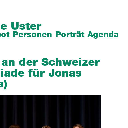
e Uster
ot
Personen
Porträt
Agenda
 an der Schweizer
iade für Jonas
a)