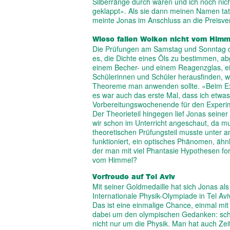
Silberränge durch waren und ich noch nicht
geklappt». Als sie dann meinen Namen tats
meinte Jonas im Anschluss an die Preisve
Wieso fallen Wolken nicht vom Himm
Die Prüfungen am Samstag und Sonntag da
es, die Dichte eines Öls zu bestimmen, ab
einem Becher- und einem Reagenzglas, ei
Schülerinnen und Schüler herausfinden, 
Theoreme man anwenden sollte. «Beim Expe
es war auch das erste Mal, dass ich etwa
Vorbereitungswochenende für den Experimen
Der Theorieteil hingegen lief Jonas seine
wir schon im Unterricht angeschaut, da mu
theoretischen Prüfungsteil musste unter 
funktioniert, ein optisches Phänomen, äh
der man mit viel Phantasie Hypothesen for
vom Himmel?
Vorfreude auf Tel Aviv
Mit seiner Goldmedaille hat sich Jonas als
Internationale Physik-Olympiade in Tel Aviv 
Das ist eine einmalige Chance, einmal mi
dabei um den olympischen Gedanken: scho
nicht nur um die Physik. Man hat auch Zei