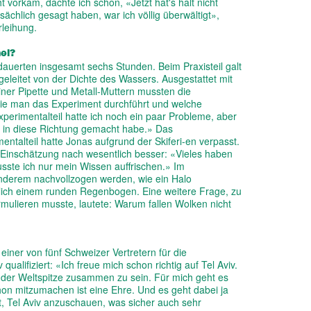
 vorkam, dachte ich schon, «Jetzt hat's halt nicht
ächlich gesagt haben, war ich völlig überwältigt»,
rleihung.
el?
uerten insgesamt sechs Stunden. Beim Praxisteil galt
geleitet von der Dichte des Wassers. Ausgestattet mit
ner Pipette und Metall-Muttern mussten die
wie man das Experiment durchführt und welche
rimentalteil hatte ich noch ein paar Probleme, aber
s in diese Richtung gemacht habe.» Das
talteil hatte Jonas aufgrund der Skiferi-en verpasst.
r Einschätzung nach wesentlich besser: «Vieles haben
sste ich nur mein Wissen auffrischen.» Im
anderem nachvollzogen werden, wie ein Halo
nlich einem runden Regenbogen. Eine weitere Frage, zu
mulieren musste, lautete: Warum fallen Wolken nicht
 einer von fünf Schweizer Vertretern für die
qualifiziert: «Ich freue mich schon richtig auf Tel Aviv.
t der Weltspitze zusammen zu sein. Für mich geht es
n mitzumachen ist eine Ehre. Und es geht dabei ja
t, Tel Aviv anzuschauen, was sicher auch sehr