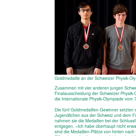
Goldmedaille an der Schweizer Physik-Ol
Zusammen mit vier anderen jungen Schwe
Finalausscheidung der Schweizer Physik-O
die Internationale Physik-Olympiade vom 7. bi
Die fünf Goldmedaillen-Gewinner setzten
Jugendlichen aus der Schweiz und dem Für
nahmen sie die Medaillen bei der Schlus
entgegen. «Ich habe überhaupt nicht erwar
sind die Medaillen-Plätze von hinten nac