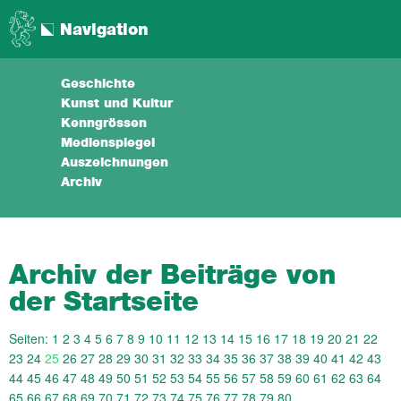
Navigation
Geschichte
Kunst und Kultur
Kenngrössen
Medienspiegel
Auszeichnungen
Archiv
Archiv der Beiträge von
der Startseite
Seiten:
1
2
3
4
5
6
7
8
9
10
11
12
13
14
15
16
17
18
19
20
21
22
23
24
25
26
27
28
29
30
31
32
33
34
35
36
37
38
39
40
41
42
43
44
45
46
47
48
49
50
51
52
53
54
55
56
57
58
59
60
61
62
63
64
65
66
67
68
69
70
71
72
73
74
75
76
77
78
79
80