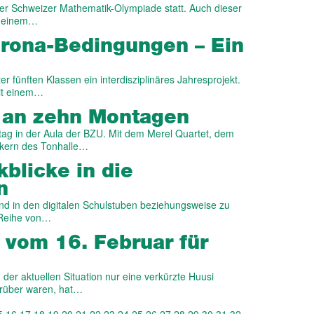
der Schweizer Mathematik-Olympiade statt. Auch dieser
zu einem…
orona-Bedingungen – Ein
r fünften Klassen ein interdisziplinäres Jahresprojekt.
mit einem…
e an zehn Montagen
tag in der Aula der BZU. Mit dem Merel Quartet, dem
ikern des Tonhalle…
blicke in die
n
d in den digitalen Schulstuben beziehungsweise zu
 Reihe von…
vom 16. Februar für
der aktuellen Situation nur eine verkürzte Huusi
arüber waren, hat…