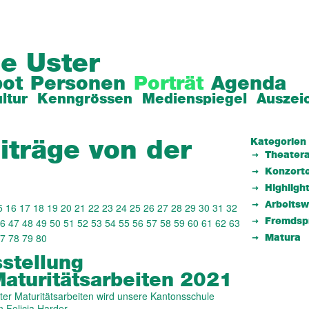
e Uster
ot
Personen
Porträt
Agenda
ltur
Kenngrössen
Medienspiegel
Auszei
Kategorien
iträge von der
Theatera
Konzert
Highligh
Arbeits
5
16
17
18
19
20
21
22
23
24
25
26
27
28
29
30
31
32
6
47
48
49
50
51
52
53
54
55
56
57
58
59
60
61
62
63
Fremdsp
7
78
79
80
Matura
sstellung
aturitätsarbeiten 2021
ter Maturitätsarbeiten wird unsere Kantonsschule
n Felicia Harder…