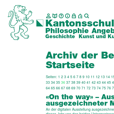
Kantonsschul
Philosophie
Angeb
Geschichte
Kunst und Ku
Archiv der Be
Startseite
Seiten:
1
2
3
4
5
6
7
8
9
10
11
12
13
14
1
33
34
35
36
37
38
39
40
41
42
43
44
45
4
64
65
66
67
68
69
70
71
72
73
74
75
76
7
«On the way» – Au
ausgezeichneter M
An der digitalen Ausstellung ausgezeichne
dieses Jahr von den beiden Ustermerinne