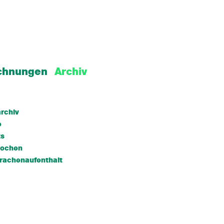
chnungen
Archiv
rchiv
e
ts
wochen
rachenaufenthalt