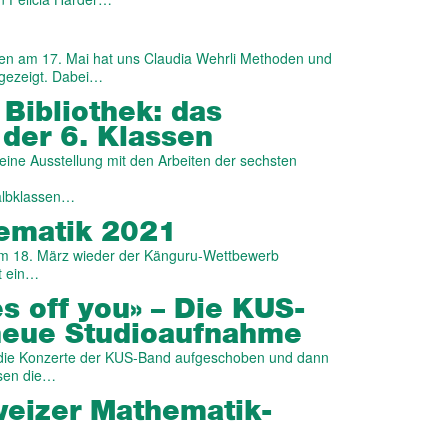
rnen am 17. Mai hat uns Claudia Wehrli Methoden und
fgezeigt. Dabei…
 Bibliothek: das
der 6. Klassen
leine Ausstellung mit den Arbeiten der sechsten
albklassen…
ematik 2021
am 18. März wieder der Känguru-Wettbewerb
t ein…
s off you» – Die KUS-
 neue Studioaufnahme
 die Konzerte der KUS-Band aufgeschoben und dann
ssen die…
weizer Mathematik-