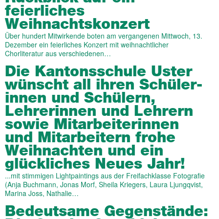
feierliches
Weihnachtskonzert
Über hundert Mitwirkende boten am vergangenen Mittwoch, 13.
Dezember ein feierliches Konzert mit weihnachtlicher
Chorliteratur aus verschiedenen…
Die Kantons­schule Uster
wünscht all ihren Schüler­
innen und Schü­lern,
Lehrer­innen und Lehrern
sowie Mitarbeiter­­innen
und Mitar­beitern frohe
Weih­nachten und ein
glück­li­ches Neues Jahr!
...mit stimmigen Lightpaintings aus der Freifachklasse Fotografie
(Anja Buchmann, Jonas Morf, Sheila Kriegers, Laura Ljungqvist,
Marina Joss, Nathalie…
Bedeut­same Gegen­stände: