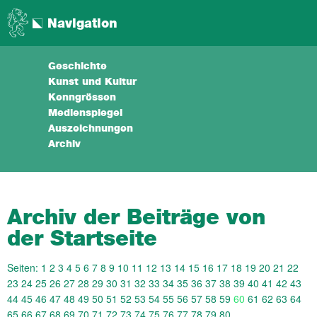
Navigation
Geschichte
Kunst und Kultur
Kenngrössen
Medienspiegel
Auszeichnungen
Archiv
Archiv der Beiträge von
der Startseite
Seiten:
1
2
3
4
5
6
7
8
9
10
11
12
13
14
15
16
17
18
19
20
21
22
23
24
25
26
27
28
29
30
31
32
33
34
35
36
37
38
39
40
41
42
43
44
45
46
47
48
49
50
51
52
53
54
55
56
57
58
59
60
61
62
63
64
65
66
67
68
69
70
71
72
73
74
75
76
77
78
79
80