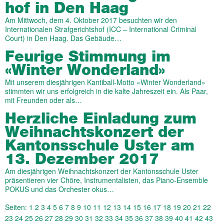
hof in Den Haag
Am Mittwoch, dem 4. Oktober 2017 besuchten wir den
Internationalen Strafgerichtshof (ICC – International Criminal
Court) in Den Haag. Das Gebäude…
Feurige Stimmung im
«Winter Wonderland»
Mit unserem diesjährigen Kantiball-Motto «Winter Wonderland»
stimmten wir uns erfolgreich in die kalte Jahreszeit ein. Als Paar,
mit Freunden oder als…
Herzliche Einladung zum
Weihnachts­konzert der
Kantons­schule Uster am
13. Dezember 2017
Am diesjährigen Weihnachtskonzert der Kantonsschule Uster
präsentieren vier Chöre, Instrumentalisten, das Piano-Ensemble
POKUS und das Orchester okus…
Seiten:
1
2
3
4
5
6
7
8
9
10
11
12
13
14
15
16
17
18
19
20
21
22
23
24
25
26
27
28
29
30
31
32
33
34
35
36
37
38
39
40
41
42
43