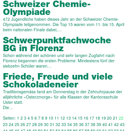
Schweizer Chemie-
Olympiade
472 Jugendliche haben dieses Jahr an der Schweizer Chemie-
Olympiade teilgenommen. Die Top 15 waren vom 11. bis 15. April
beim nationalen Finale dabei,…
Schwer­punkt­fach­woche
BG in Florenz
Schon während der schönen und sehr langen Zugfahrt nach
Florenz begannen die ersten Probleme: Mindestens fünf der
siebzehn Schüler waren…
Friede, Freude und viele
Schoko­laden­eier
Traditionsgemäss fand am Donnerstag in der Zehnuhrpause der
alljährliche «Osterzmorge» für alle Klassen der Kantonsschule
Uster statt.
Die…
Seiten:
1
2
3
4
5
6
7
8
9
10
11
12
13
14
15
16
17
18
19
20
21
22
23
24
25
26
27
28
29
30
31
32
33
34
35
36
37
38
39
40
41
42
43
44
45
46
47
48
49
50
51
52
53
54
55
56
57
58
59
60
61
62
63
64