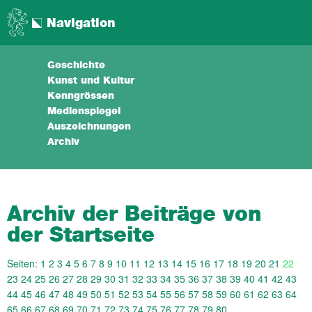
Navigation
Geschichte
Kunst und Kultur
Kenngrössen
Medienspiegel
Auszeichnungen
Archiv
Archiv der Beiträge von
der Startseite
Seiten:
1
2
3
4
5
6
7
8
9
10
11
12
13
14
15
16
17
18
19
20
21
22
23
24
25
26
27
28
29
30
31
32
33
34
35
36
37
38
39
40
41
42
43
44
45
46
47
48
49
50
51
52
53
54
55
56
57
58
59
60
61
62
63
64
65
66
67
68
69
70
71
72
73
74
75
76
77
78
79
80