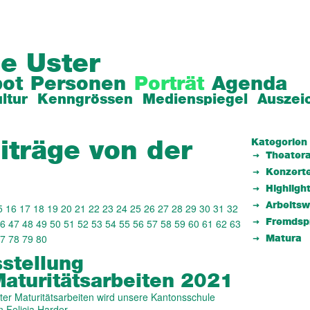
e Uster
ot
Personen
Porträt
Agenda
ltur
Kenngrössen
Medienspiegel
Auszei
Kategorien
iträge von der
Theatera
Konzert
Highligh
Arbeits
5
16
17
18
19
20
21
22
23
24
25
26
27
28
29
30
31
32
6
47
48
49
50
51
52
53
54
55
56
57
58
59
60
61
62
63
Fremdsp
7
78
79
80
Matura
sstellung
aturitätsarbeiten 2021
ter Maturitätsarbeiten wird unsere Kantonsschule
n Felicia Harder…