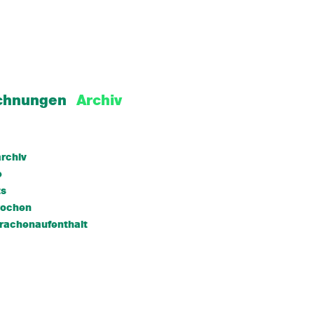
chnungen
Archiv
rchiv
e
ts
wochen
rachenaufenthalt