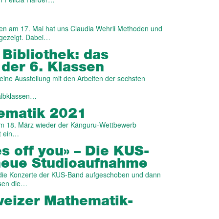
rnen am 17. Mai hat uns Claudia Wehrli Methoden und
fgezeigt. Dabei…
 Bibliothek: das
der 6. Klassen
leine Ausstellung mit den Arbeiten der sechsten
albklassen…
ematik 2021
am 18. März wieder der Känguru-Wettbewerb
t ein…
s off you» – Die KUS-
 neue Studioaufnahme
 die Konzerte der KUS-Band aufgeschoben und dann
ssen die…
weizer Mathematik-