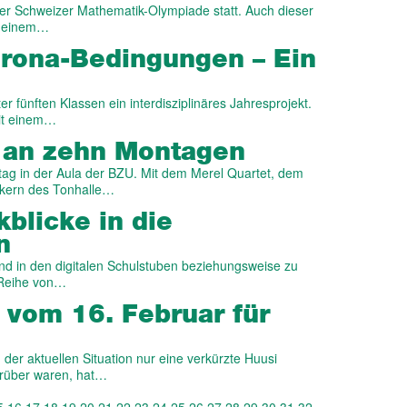
der Schweizer Mathematik-Olympiade statt. Auch dieser
zu einem…
orona-Bedingungen – Ein
r fünften Klassen ein interdisziplinäres Jahresprojekt.
mit einem…
e an zehn Montagen
tag in der Aula der BZU. Mit dem Merel Quartet, dem
ikern des Tonhalle…
blicke in die
n
d in den digitalen Schulstuben beziehungsweise zu
 Reihe von…
vom 16. Februar für
der aktuellen Situation nur eine verkürzte Huusi
arüber waren, hat…