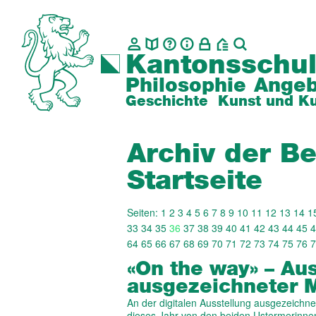
Kantonsschul
Philosophie
Angeb
Geschichte
Kunst und Ku
Archiv der Be
Startseite
Seiten:
1
2
3
4
5
6
7
8
9
10
11
12
13
14
1
33
34
35
36
37
38
39
40
41
42
43
44
45
4
64
65
66
67
68
69
70
71
72
73
74
75
76
7
«On the way» – Au
ausgezeichneter M
An der digitalen Ausstellung ausgezeichne
dieses Jahr von den beiden Ustermerinne