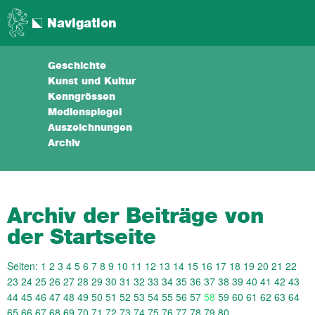
Navigation
Geschichte
Kunst und Kultur
Kenngrössen
Medienspiegel
Auszeichnungen
Archiv
Archiv der Beiträge von
der Startseite
Seiten:
1
2
3
4
5
6
7
8
9
10
11
12
13
14
15
16
17
18
19
20
21
22
23
24
25
26
27
28
29
30
31
32
33
34
35
36
37
38
39
40
41
42
43
44
45
46
47
48
49
50
51
52
53
54
55
56
57
58
59
60
61
62
63
64
65
66
67
68
69
70
71
72
73
74
75
76
77
78
79
80