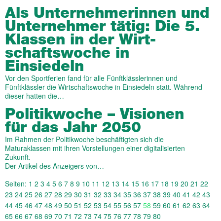
Als Unter­nehmer­innen und
Unter­nehmer tätig: Die 5.
Klassen in der Wirt­
schafts­woche in
Einsiedeln
Vor den Sportferien fand für alle Fünftklässlerinnen und
Fünftklässler die Wirtschaftswoche in Einsiedeln statt. Während
dieser hatten die…
Politik­woche – Visionen
für das Jahr 2050
Im Rahmen der Politikwoche beschäftigten sich die
Maturaklassen mit ihren Vorstellungen einer digitalisierten
Zukunft.
Der Artikel des Anzeigers von…
Seiten:
1
2
3
4
5
6
7
8
9
10
11
12
13
14
15
16
17
18
19
20
21
22
23
24
25
26
27
28
29
30
31
32
33
34
35
36
37
38
39
40
41
42
43
44
45
46
47
48
49
50
51
52
53
54
55
56
57
58
59
60
61
62
63
64
65
66
67
68
69
70
71
72
73
74
75
76
77
78
79
80