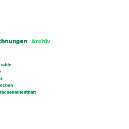
chnungen
Archiv
rchiv
e
ts
wochen
rachenaufenthalt