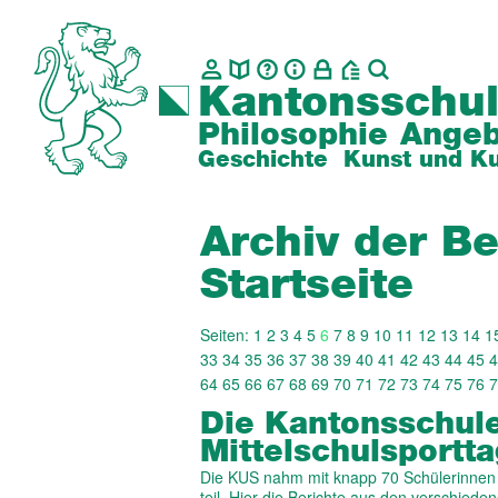
Kantonsschul
Philosophie
Angeb
Geschichte
Kunst und Ku
Archiv der Be
Startseite
Seiten:
1
2
3
4
5
6
7
8
9
10
11
12
13
14
1
33
34
35
36
37
38
39
40
41
42
43
44
45
4
64
65
66
67
68
69
70
71
72
73
74
75
76
7
Die Kantonsschul
Mittelschulsportt
Die KUS nahm mit knapp 70 Schülerinnen 
teil. Hier die Berichte aus den verschiede