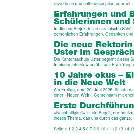
rêvé de ce que cette description pourrait
Erfahrungen und B
Schülerinnen und 
In diesem Projekt teilen ukrainische Schü
persönlichen Erfahrungen, Gedanken und
Die neue Rektorin
Uster im Gespräc
Die Kantonsschule Uster beginnt dieses 
In einem Interview erzählt uns Frau Yang
10 Jahre okus – E
in die Neue Welt
Am Freitag, dem 20. Juni 2025, öffnete da
einer «Neuen Welt». Gemeinsam mit eh
Erste Durchführun
«Nachhaltigkeit» ist ein Begriff, der heut
dieses Thema, das uns durch das ganze
Seiten:
1
2
3
4
5
6
7
8
9
10
11
12
13
14
1