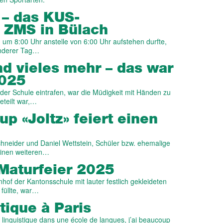
 – das KUS-
 ZMS in Bülach
 um 8:00 Uhr anstelle von 6:00 Uhr aufstehen durfte,
onderer Tag…
nd vieles mehr – das war
2025
er Schule eintrafen, war die Müdigkeit mit Händen zu
eteilt war,…
up «Joltz» feiert einen
neider und Daniel Wettstein, Schüler bzw. ehemalige
einen weiteren…
 Maturfeier 2025
nhof der Kantonsschule mit lauter festlich gekleideten
füllte, war…
tique à Paris
r linguistique dans une école de langues, j’ai beaucoup