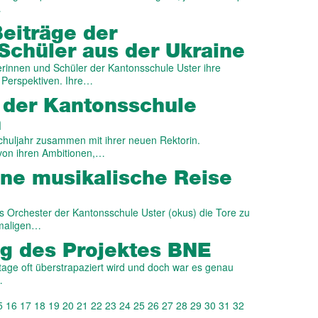
…
eiträge der
Schüler aus der Ukraine
lerinnen und Schüler der Kantonsschule Uster ihre
 Perspektiven. Ihre…
 der Kantonsschule
h
Schuljahr zusammen mit ihrer neuen Rektorin.
 von ihren Ambitionen,…
ine musikalische Reise
s Orchester der Kantonsschule Uster (okus) die Tore zu
emaligen…
g des Projektes BNE
zutage oft überstrapaziert wird und doch war es genau
…
5
16
17
18
19
20
21
22
23
24
25
26
27
28
29
30
31
32