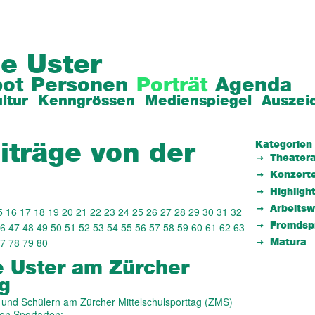
e Uster
ot
Personen
Porträt
Agenda
ltur
Kenngrössen
Medienspiegel
Auszei
Kategorien
iträge von der
Theatera
Konzert
Highligh
Arbeits
5
16
17
18
19
20
21
22
23
24
25
26
27
28
29
30
31
32
6
47
48
49
50
51
52
53
54
55
56
57
58
59
60
61
62
63
Fremdsp
7
78
79
80
Matura
e Uster am Zürcher
ag
und Schülern am Zürcher Mittelschulsporttag (ZMS)
nen Sportarten: