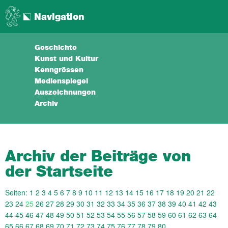
Navigation
Geschichte
Kunst und Kultur
Kenngrössen
Medienspiegel
Auszeichnungen
Archiv
Archiv der Beiträge von
der Startseite
Seiten:
1
2
3
4
5
6
7
8
9
10
11
12
13
14
15
16
17
18
19
20
21
22
23
24
25
26
27
28
29
30
31
32
33
34
35
36
37
38
39
40
41
42
43
44
45
46
47
48
49
50
51
52
53
54
55
56
57
58
59
60
61
62
63
64
65
66
67
68
69
70
71
72
73
74
75
76
77
78
79
80