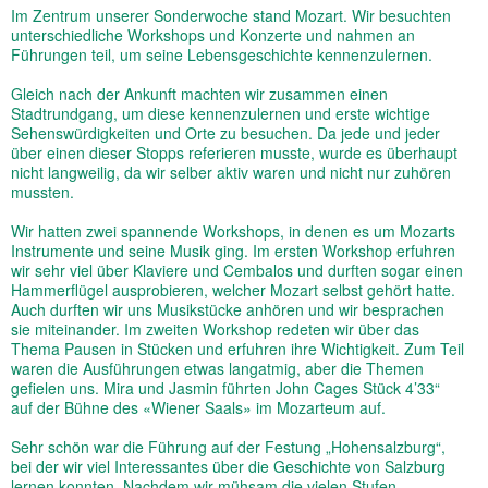
Im Zentrum unserer Sonderwoche stand Mozart. Wir besuchten
unterschiedliche Workshops und Konzerte und nahmen an
Führungen teil, um seine Lebensgeschichte kennenzulernen.
Gleich nach der Ankunft machten wir zusammen einen
Stadtrundgang, um diese kennenzulernen und erste wichtige
Sehenswürdigkeiten und Orte zu besuchen. Da jede und jeder
über einen dieser Stopps referieren musste, wurde es überhaupt
nicht langweilig, da wir selber aktiv waren und nicht nur zuhören
mussten.
Wir hatten zwei spannende Workshops, in denen es um Mozarts
Instrumente und seine Musik ging. Im ersten Workshop erfuhren
wir sehr viel über Klaviere und Cembalos und durften sogar einen
Hammerflügel ausprobieren, welcher Mozart selbst gehört hatte.
Auch durften wir uns Musikstücke anhören und wir besprachen
sie miteinander. Im zweiten Workshop redeten wir über das
Thema Pausen in Stücken und erfuhren ihre Wichtigkeit. Zum Teil
waren die Ausführungen etwas langatmig, aber die Themen
gefielen uns. Mira und Jasmin führten John Cages Stück 4’33“
auf der Bühne des «Wiener Saals» im Mozarteum auf.
Sehr schön war die Führung auf der Festung „Hohensalzburg“,
bei der wir viel Interessantes über die Geschichte von Salzburg
lernen konnten. Nachdem wir mühsam die vielen Stufen