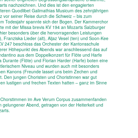
ts nachzeichnen. Und dies ist den engagierten
teren Quodlibet Galimathias Musicum des zehnjährigen
rz vor seiner Reise durch die Schweiz – bis zum
em Todesjahr spannte sich der Bogen. Der Kammerchor
te mit der Missa brevis KV 194 an Mozarts Salzburger
h hier besonders über die hervorragenden Leistungen
, Franziska Lieder (alt), Aljaz Vesel (ten) und Soon-Kee
KV 247 beschloss das Orchester der Kantonsschule
derer Höhepunkt des Abends war anschliessend das auf
Andantino aus dem Doppelkonzert für Flöte und Harfe
a Durante (Flöte) und Florian Harder (Harfe) boten eine
stlerischem Niveau und wurden auch mit besonders
lichen Kanons (Freunde lasset uns beim Zechen und
t. Den jungen Choristen und Choristinnen war gut
den lustigen und frechen Texten hatten – ganz im Sinne
- und Chorstimmen im Ave Verum Corpus zusammenfanden
 gelungener Abend, getragen von der Heiterkeit und
zarts.