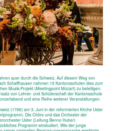
Jahren quer durch die Schweiz. Auf diesem Weg von
 nach Schaffhausen nahmen 15 Kantonsschulen dies zum
en Musik-Projekt (Meetingpoint Mozart) zu beteiligen.
nsatz von Lehrer- und Schülerschaft der Kantonsschule
onzertabend und eine Reihe weiterer Veranstaltungen.
weiz (1766) am 3. Juni in der reformierten Kirche Uster
amtprogramm. Die Chöre und das Orchester der
rorchester Uster (Leitung Benno Huber)
ückliches Programm einstudiert. Wie der junge
 in seiner originellen Begrüssungsansprache erwähnte,