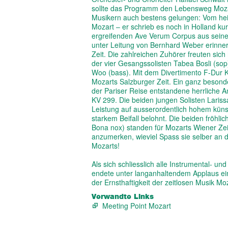
sollte das Programm den Lebensweg Mozar
Musikern auch bestens gelungen: Vom hei
Mozart – er schrieb es noch in Holland ku
ergreifenden Ave Verum Corpus aus sein
unter Leitung von Bernhard Weber erinner
Zeit. Die zahlreichen Zuhörer freuten sic
der vier Gesangssolisten Tabea Bosli (sop)
Woo (bass). Mit dem Divertimento F-Dur 
Mozarts Salzburger Zeit. Ein ganz beson
der Pariser Reise entstandene herrliche 
KV 299. Die beiden jungen Solisten Lariss
Leistung auf ausserordentlich hohem kün
starkem Beifall belohnt. Die beiden fröh
Bona nox) standen für Mozarts Wiener Zei
anzumerken, wieviel Spass sie selber an 
Mozarts!
Als sich schliesslich alle Instrumental
endete unter langanhaltendem Applaus ein
der Ernsthaftigkeit der zeitlosen Musik Mo
Verwandte Links
Meeting Point Mozart