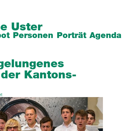
e Uster
ot
Personen
Porträt
Agenda
 gelungenes
 der Kantons­
rt