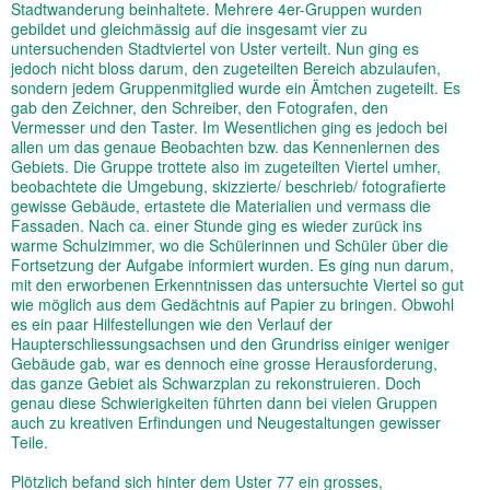
Stadtwanderung beinhaltete. Mehrere 4er-Gruppen wurden
gebildet und gleichmässig auf die insgesamt vier zu
untersuchenden Stadtviertel von Uster verteilt. Nun ging es
jedoch nicht bloss darum, den zugeteilten Bereich abzulaufen,
sondern jedem Gruppenmitglied wurde ein Ämtchen zugeteilt. Es
gab den Zeichner, den Schreiber, den Fotografen, den
Vermesser und den Taster. Im Wesentlichen ging es jedoch bei
allen um das genaue Beobachten bzw. das Kennenlernen des
Gebiets. Die Gruppe trottete also im zugeteilten Viertel umher,
beobachtete die Umgebung, skizzierte/ beschrieb/ fotografierte
gewisse Gebäude, ertastete die Materialien und vermass die
Fassaden. Nach ca. einer Stunde ging es wieder zurück ins
warme Schulzimmer, wo die Schülerinnen und Schüler über die
Fortsetzung der Aufgabe informiert wurden. Es ging nun darum,
mit den erworbenen Erkenntnissen das untersuchte Viertel so gut
wie möglich aus dem Gedächtnis auf Papier zu bringen. Obwohl
es ein paar Hilfestellungen wie den Verlauf der
Haupterschliessungsachsen und den Grundriss einiger weniger
Gebäude gab, war es dennoch eine grosse Herausforderung,
das ganze Gebiet als Schwarzplan zu rekonstruieren. Doch
genau diese Schwierigkeiten führten dann bei vielen Gruppen
auch zu kreativen Erfindungen und Neugestaltungen gewisser
Teile.
Plötzlich befand sich hinter dem Uster 77 ein grosses,