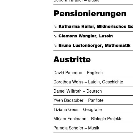
Pensionierungen
↘︎ Katharina Haller, Bildnerisches G
↘︎ Clemens Wangler, Latein
↘︎ Bruno Lustenberger, Mathematik
Austritte
David Paneque – Englisch
Dorothea Weiss – Latein, Geschichte
Daniel Willfroth – Deutsch
Yven Badstuber – Panflöte
Tiziana Gees – Geografie
Mirjam Fehlmann – Biologie Projekte
Pamela Schefer – Musik