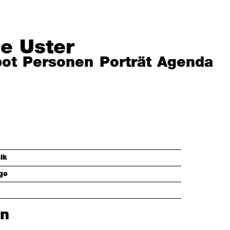
e Uster
ot
Personen
Porträt
Agenda
ik
ge
en