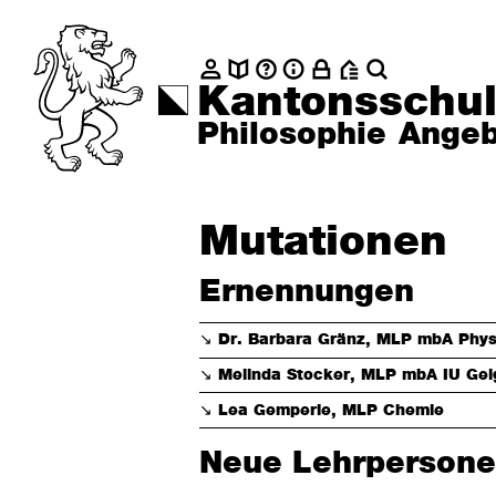
Kantonsschul
Philosophie
Angeb
Mutationen
Ernennungen
↘︎ Dr. Barbara Gränz, MLP mbA Phys
↘︎ Melinda Stocker, MLP mbA IU Gei
↘︎ Lea Gemperle, MLP Chemie
Neue Lehrperson