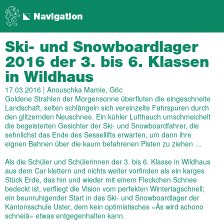
Navigation
Ski- und Snowboard­lager
2016 der 3. bis 6. Klassen
in Wildhaus
17.03.2016
| Anouschka Mamie, G6c
Goldene Strahlen der Morgensonne überfluten die eingeschneite
Landschaft, selten schlängeln sich vereinzelte Fahrspuren durch
den glitzernden Neuschnee. Ein kühler Lufthauch umschmeichelt
die begeisterten Gesichter der Ski- und Snowboardfahrer, die
sehnlichst das Ende des Sessellifts erwarten, um dann ihre
eignen Bahnen über die kaum befahrenen Pisten zu ziehen …
Als die Schüler und Schülerinnen der 3. bis 6. Klasse in Wildhaus
aus dem Car klettern und nichts weiter vorfinden als ein karges
Stück Erde, das hin und wieder mit einem Fleckchen Schnee
bedeckt ist, verfliegt die Vision vom perfekten Wintertagschnell;
ein beunruhigender Start in das Ski- und Snowboardlager der
Kantonsschule Uster, dem kein optimistisches «Äs wird schono
schneiä» etwas entgegenhalten kann.