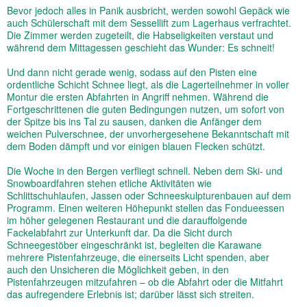
Bevor jedoch alles in Panik ausbricht, werden sowohl Gepäck wie
auch Schülerschaft mit dem Sessellift zum Lagerhaus verfrachtet.
Die Zimmer werden zugeteilt, die Habseligkeiten verstaut und
während dem Mittagessen geschieht das Wunder: Es schneit!
Und dann nicht gerade wenig, sodass auf den Pisten eine
ordentliche Schicht Schnee liegt, als die Lagerteilnehmer in voller
Montur die ersten Abfahrten in Angriff nehmen. Während die
Fortgeschrittenen die guten Bedingungen nutzen, um sofort von
der Spitze bis ins Tal zu sausen, danken die Anfänger dem
weichen Pulverschnee, der unvorhergesehene Bekanntschaft mit
dem Boden dämpft und vor einigen blauen Flecken schützt.
Die Woche in den Bergen verfliegt schnell. Neben dem Ski- und
Snowboardfahren stehen etliche Aktivitäten wie
Schlittschuhlaufen, Jassen oder Schneeskulpturenbauen auf dem
Programm. Einen weiteren Höhepunkt stellen das Fondueessen
im höher gelegenen Restaurant und die darauffolgende
Fackelabfahrt zur Unterkunft dar. Da die Sicht durch
Schneegestöber eingeschränkt ist, begleiten die Karawane
mehrere Pistenfahrzeuge, die einerseits Licht spenden, aber
auch den Unsicheren die Möglichkeit geben, in den
Pistenfahrzeugen mitzufahren – ob die Abfahrt oder die Mitfahrt
das aufregendere Erlebnis ist; darüber lässt sich streiten.