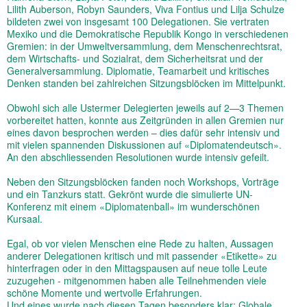
Lilith Auberson, Robyn Saunders, Viva Fontius und Lilja Schulze
bildeten zwei von insgesamt 100 Delegationen. Sie vertraten
Mexiko und die Demokratische Republik Kongo in verschiedenen
Gremien: in der Umweltversammlung, dem Menschenrechtsrat,
dem Wirtschafts- und Sozialrat, dem Sicherheitsrat und der
Generalversammlung. Diplomatie, Teamarbeit und kritisches
Denken standen bei zahlreichen Sitzungsblöcken im Mittelpunkt.
Obwohl sich alle Ustermer Delegierten jeweils auf 2—3 Themen
vorbereitet hatten, konnte aus Zeitgründen in allen Gremien nur
eines davon besprochen werden – dies dafür sehr intensiv und
mit vielen spannenden Diskussionen auf «Diplomatendeutsch».
An den abschliessenden Resolutionen wurde intensiv gefeilt.
Neben den Sitzungsblöcken fanden noch Workshops, Vorträge
und ein Tanzkurs statt. Gekrönt wurde die simulierte UN-
Konferenz mit einem «Diplomatenball» im wunderschönen
Kursaal.
Egal, ob vor vielen Menschen eine Rede zu halten, Aussagen
anderer Delegationen kritisch und mit passender «Etikette» zu
hinterfragen oder in den Mittagspausen auf neue tolle Leute
zuzugehen - mitgenommen haben alle Teilnehmenden viele
schöne Momente und wertvolle Erfahrungen.
Und eines wurde nach diesen Tagen besonders klar: Globale