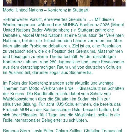
Model United Nations – Konferenz in Stuttgart
«Ehrenwerter Vorsitz, ehrenwertes Gremium …» Mit diesen
Worten begannen während der MUNBW-Konferenz 2026 (Model
United Nations Baden-Württemberg ) in Stuttgart zahlreiche
Debatten. Model United Nations ist eine Simulation der Vereinten
Nationen, bei der die Teilnehmenden Länder vertreten und über
internationale Probleme debattieren. Ziel ist es, eine Resolution
zu verabschieden, die die Position des Gremiums, Massnahmen
und Lösungen zu einem Thema festhält. An der diesjährigen
Konferenz nahmen rund 280 Jugendliche und junge Erwachsene
aus dem deutschsprachigen Raum und von deutschen Schulen
im Ausland teil, darunter sogar aus Südamerika.
Im Fokus der Konferenz standen sehr aktuelle und wichtige
Themen zum Motto «Verbrannte Erde – Klimaschutz im Schatten
der Krisen». Die Bandbreite reichte dabei vom Schutz von
Waldökosystemen über die Situation im Sudan bis hin zur
inklusiven Bildung. Für acht KUS-Schüler*innen, die bereits das
Freifach MUN an der Kantonsschule Uster besucht hatten, bot
sich über Pfingsten fünf Tage lang die Möglichkeit, selbst in die
Rolle internationaler Delegierter zu schlüpfen.
Ramona Stern, Layla Peter, Chiara Zullino, Christian Tomuschat,