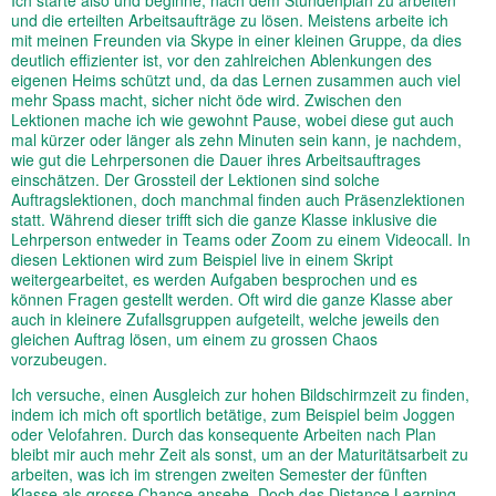
und die erteilten Arbeitsaufträge zu lösen. Meistens arbeite ich
mit meinen Freunden via Skype in einer kleinen Gruppe, da dies
deutlich effizienter ist, vor den zahlreichen Ablenkungen des
eigenen Heims schützt und, da das Lernen zusammen auch viel
mehr Spass macht, sicher nicht öde wird. Zwischen den
Lektionen mache ich wie gewohnt Pause, wobei diese gut auch
mal kürzer oder länger als zehn Minuten sein kann, je nachdem,
wie gut die Lehrpersonen die Dauer ihres Arbeitsauftrages
einschätzen. Der Grossteil der Lektionen sind solche
Auftragslektionen, doch manchmal finden auch Präsenzlektionen
statt. Während dieser trifft sich die ganze Klasse inklusive die
Lehrperson entweder in Teams oder Zoom zu einem Videocall. In
diesen Lektionen wird zum Beispiel live in einem Skript
weitergearbeitet, es werden Aufgaben besprochen und es
können Fragen gestellt werden. Oft wird die ganze Klasse aber
auch in kleinere Zufallsgruppen aufgeteilt, welche jeweils den
gleichen Auftrag lösen, um einem zu grossen Chaos
vorzubeugen.
Ich versuche, einen Ausgleich zur hohen Bildschirmzeit zu finden,
indem ich mich oft sportlich betätige, zum Beispiel beim Joggen
oder Velofahren. Durch das konsequente Arbeiten nach Plan
bleibt mir auch mehr Zeit als sonst, um an der Maturitätsarbeit zu
arbeiten, was ich im strengen zweiten Semester der fünften
Klasse als grosse Chance ansehe. Doch das Distance Learning