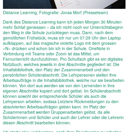
Distance Learning, Fotografie: Jonas Morf (Presseteam)
Dank des Distance Learning kann ich jeden Morgen 30 Minuten
mehr Schlaf geniessen – da ich nicht noch vor Unterrichtsbeginn
den Weg in die Schule zurücklegen muss. Dann, nach dem
gemütlichen Frühstück, muss ich nur um 07:29 Uhr den Laptop
aufklappen, auf das magische violette Logo mit dem grossen
«N» drücken und schon bin ich in der Schule. OneNote in
Verbindung mit Teams oder Zoom ist das Mittel, um
Fernunterricht durchzuführen. Pro Schulfach gibt es ein digitales
Notizbuch, welches jeweils in drei Abschnitte gegliedert ist: Die
Inhaltsbibliothek, den Platz der Zusammenarbeit und den
persönlichen Schülerabschnitt. Die Lehrpersonen stellen ihre
Arbeitsaufträge in die Inhaltsbibliothek, welche nur sie bearbeiten
können. Von dort aus werden sie von den Lernenden in ihre
eigenen Abschnitte kopiert und dort gelöst. Im Schülerabschnitt
können sowohl der entsprechende Schüler als auch die
Lehrperson arbeiten, sodass Letztere Rückmeldungen zu den
absolvierten Arbeitsaufträgen geben kann. Im Platz der
Zusammenarbeit werden Gruppenarbeiten gelöst, da alle
Schülerinnen und Schüler und auch der Lehrer oder die Lehrerin
diesen Abschnitt bearbeiten können.
Ich starte also und beginne, nach dem Stundenplan zu arbeiten