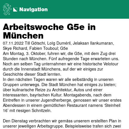
Navigation
Arbeitswoche G5e in
München
07.11.2022
Till Götschi, Loïg Duméril, Jelaksan Ilankumaran,
Skye Richard, Fabien Touboul; G5e
Am Montag, 3. Oktober, fuhren wir, die G5e, mit dem Zug drei
Stunden nach München. Fünf aufregende Tage erwarteten uns.
Noch am selben Tag unternahmen wir eine historische Velotour
durch die Innenstadt Münchens, auf der wir einiges zur
Geschichte dieser Stadt lernten.
In den nächsten Tagen waren wir alle selbständig in unseren
Gruppen unterwegs. Die Stadt München hat einiges zu bieten;
über kulinarische Reize zu Architektur, Autos und einer
interessanten, bayrischen Kultur. Montagabends, nach dem
Eintreffen in unserer Jugendherberge, genossen wir unser erstes
Abendessen in einem gemütlichen Restaurant namens ‘Steinheil
16’ mit riesigen Schnitzeln.
Den Dienstag verbrachten wir gemäss unserem erstellten Plan in
unserer jeweiligen Arbeitsgruppe. Beispielsweise trafen sich zwei