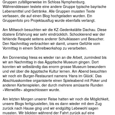
Gruppen zufälligerweise im Schloss Nymphenburg.
Währenddessen testete eine andere Gruppe typische bayrische
Lebensmittel und Getränke. Alle Gruppen mussten Texte
verfassen, die auf einen Blog hochgeladen wurden. Ein
Gruppenfoto pro Projektausflug wurde ebenfalls verlangt.
Am Mittwoch besuchten wir die KZ-Gedenkstätte Dachau. Diese
düstere Erfahrung war sehr eindrücklich. Schockierend war der
fehlende Respekt seitens anderer Schulklassen und Besucher.
Den Nachmittag verbrachten wir damit, unsere Gefühle vom
Vormittag in einem Schreibworkshop zu verarbeiten.
Am Donnerstag hiess es wieder ran an die Arbeit, zumindest bis
wir am Nachmittag in das Ägyptische Museum gingen. Dort
konnten wir selbständig das enorm grosse Museum bewundern
und viel über die ägyptische Kultur lernen. Am Abend besuchten
wir noch ein Burger-Restaurant namens ‘Hans im Glück’. Das
Abschlusskomitee organisierte einen Spieleabend mit Poker und
anderen Kartenspielen, der durch mehrere amüsante Runden
«Werwölfle» abgeschlossen wurde.
Am letzten Morgen unserer Reise hatten wir noch die Möglichkeit,
unsere Blogs fertigzustellen, bis es dann wieder mit dem Zug
zurück nach Hause ging und wir endgültig Lebewohl sagen
mussten. Wir blickten während der Fahrt zurück auf eine