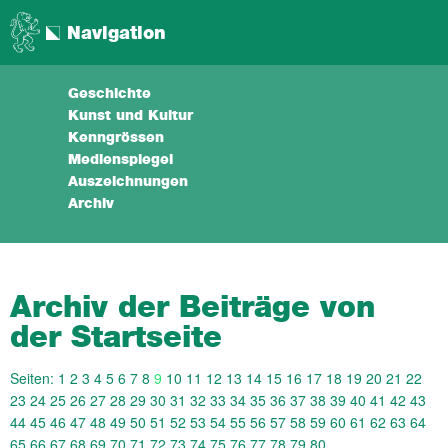
Navigation
Geschichte
Kunst und Kultur
Kenngrössen
Medienspiegel
Auszeichnungen
Archiv
Archiv der Beiträge von
der Startseite
Seiten:
1
2
3
4
5
6
7
8
9
10
11
12
13
14
15
16
17
18
19
20
21
22
23
24
25
26
27
28
29
30
31
32
33
34
35
36
37
38
39
40
41
42
43
44
45
46
47
48
49
50
51
52
53
54
55
56
57
58
59
60
61
62
63
64
65
66
67
68
69
70
71
72
73
74
75
76
77
78
79
80