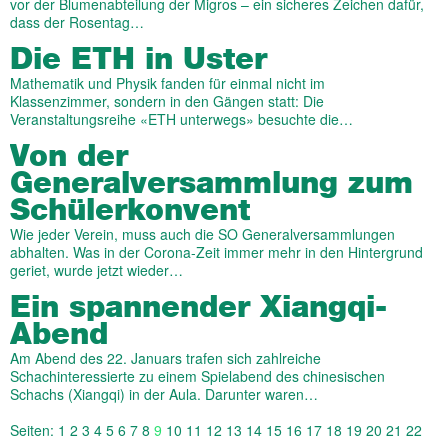
vor der Blumenabteilung der Migros – ein sicheres Zeichen dafür,
dass der Rosentag…
Die ETH in Uster
Mathematik und Physik fanden für einmal nicht im
Klassenzimmer, sondern in den Gängen statt: Die
Veranstaltungsreihe «ETH unterwegs» besuchte die…
Von der
Generalversammlung zum
Schülerkonvent
Wie jeder Verein, muss auch die SO Generalversammlungen
abhalten. Was in der Corona-Zeit immer mehr in den Hintergrund
geriet, wurde jetzt wieder…
Ein spannender Xiangqi-
Abend
Am Abend des 22. Januars trafen sich zahlreiche
Schachinteressierte zu einem Spielabend des chinesischen
Schachs (Xiangqi) in der Aula. Darunter waren…
Seiten:
1
2
3
4
5
6
7
8
9
10
11
12
13
14
15
16
17
18
19
20
21
22