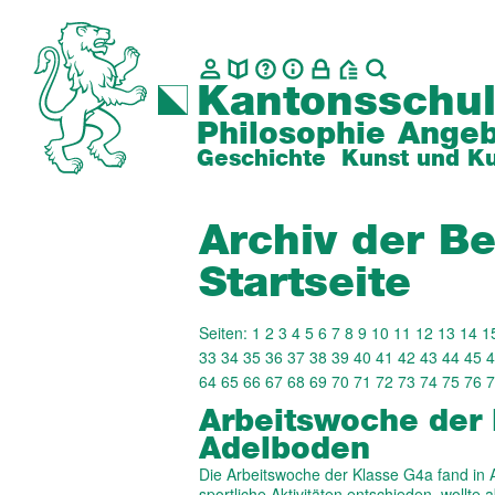
Kantonsschul
Philosophie
Angeb
Geschichte
Kunst und Ku
Archiv der Be
Startseite
Seiten:
1
2
3
4
5
6
7
8
9
10
11
12
13
14
1
33
34
35
36
37
38
39
40
41
42
43
44
45
4
64
65
66
67
68
69
70
71
72
73
74
75
76
7
Arbeitswoche der 
Adelboden
Die Arbeitswoche der Klasse G4a fand in Ad
sportliche Aktivitäten entschieden, wollte