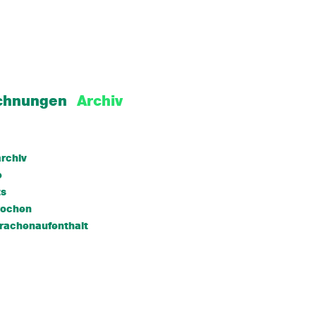
chnungen
Archiv
rchiv
e
ts
wochen
rachenaufenthalt