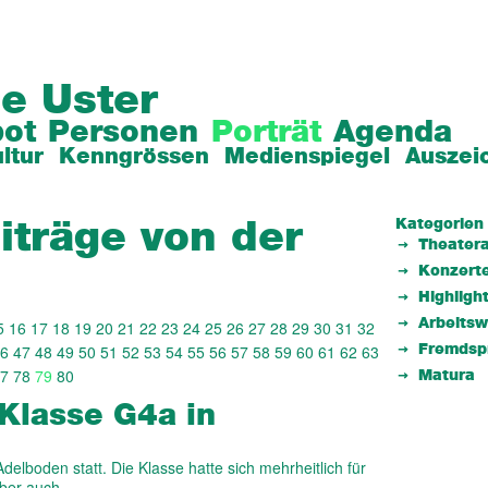
e Uster
ot
Personen
Porträt
Agenda
ltur
Kenngrössen
Medienspiegel
Auszei
Kategorien
iträge von der
Theatera
Konzert
Highligh
Arbeits
5
16
17
18
19
20
21
22
23
24
25
26
27
28
29
30
31
32
6
47
48
49
50
51
52
53
54
55
56
57
58
59
60
61
62
63
Fremdsp
7
78
79
80
Matura
Klasse G4a in
elboden statt. Die Klasse hatte sich mehrheitlich für
 aber auch…