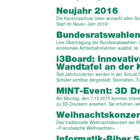
Neujahr 2016
Die Kantonsschule Uster wünscht allen Sc
Start im Neuen Jahr 2016!
Bundes­rats­wahle
Live-Übertragung der Bundesratswahlen:
emotionale Achterbahnfahrten auslöst, ist
i3Board: Innovative
Wand­tafel an der 
Seit Jahrhunderten werden in der Schule L
Schüler sichtbar dargestellt; Steintafeln, 
MINT-Event: 3D D
Am Montag, den 7.12.2015 konnten intere
zu 3D-Druckern ansehen. Sie erfuhren, w
Weihnachts­konze
Das traditionelle Weihnachtskonzert der 
«Französische Weihnachten».
Informatik-Biber 