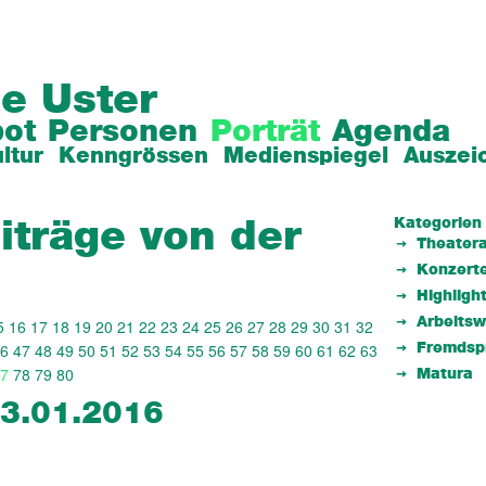
e Uster
ot
Personen
Porträt
Agenda
ltur
Kenngrössen
Medienspiegel
Auszei
Kategorien
iträge von der
Theatera
Konzert
Highligh
Arbeits
5
16
17
18
19
20
21
22
23
24
25
26
27
28
29
30
31
32
6
47
48
49
50
51
52
53
54
55
56
57
58
59
60
61
62
63
Fremdsp
7
78
79
80
Matura
13.01.2016