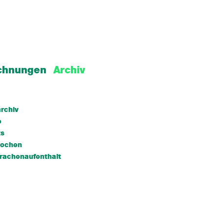
chnungen
Archiv
rchiv
e
ts
wochen
rachenaufenthalt