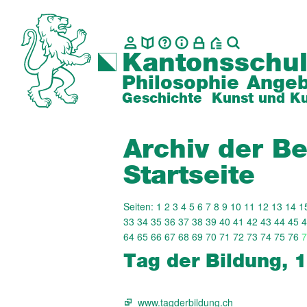
Kantonsschul
Philosophie
Angeb
Geschichte
Kunst und Ku
Archiv der Be
Startseite
Seiten:
1
2
3
4
5
6
7
8
9
10
11
12
13
14
1
33
34
35
36
37
38
39
40
41
42
43
44
45
4
64
65
66
67
68
69
70
71
72
73
74
75
76
7
Tag der Bildung, 
www.tagderbildung.ch