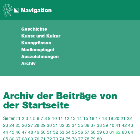
Navigation
Geschichte
Kunst und Kultur
Kenngrössen
Medienspiegel
Auszeichnungen
Archiv
Archiv der Beiträge von
der Startseite
Seiten:
1
2
3
4
5
6
7
8
9
10
11
12
13
14
15
16
17
18
19
20
21
22
23
24
25
26
27
28
29
30
31
32
33
34
35
36
37
38
39
40
41
42
43
44
45
46
47
48
49
50
51
52
53
54
55
56
57
58
59
60
61
62
63
64
65
66
67
68
69
70
71
72
73
74
75
76
77
78
79
80