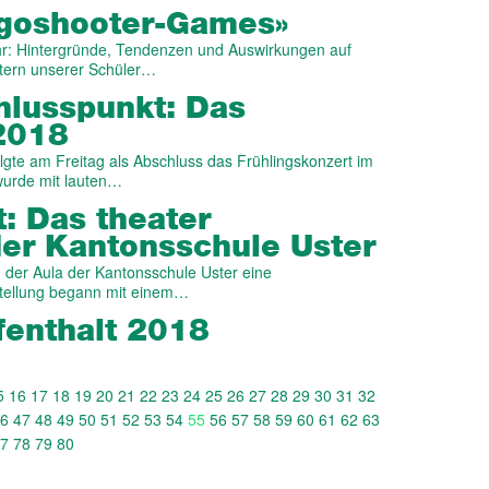
goshooter-Games»
r: Hintergründe, Tendenzen und Auswirkungen auf
ltern unserer Schüler…
hluss­punkt: Das
 2018
te am Freitag als Abschluss das Frühlingskonzert im
wurde mit lauten…
t: Das theater
der Kantons­schule Uster
in der Aula der Kantonsschule Uster eine
stellung begann mit einem…
­enthalt 2018
5
16
17
18
19
20
21
22
23
24
25
26
27
28
29
30
31
32
6
47
48
49
50
51
52
53
54
55
56
57
58
59
60
61
62
63
7
78
79
80