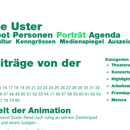
e Uster
ot
Personen
Porträt
Agenda
ltur
Kenngrössen
Medienspiegel
Auszei
Kategorien
iträge von der
Theatera
Konzert
Highligh
Arbeits
5
16
17
18
19
20
21
22
23
24
25
26
27
28
29
30
31
32
6
47
48
49
50
51
52
53
54
55
56
57
58
59
60
61
62
63
Fremdsp
7
78
79
80
Matura
elt der Animation
hrend Dustin Reed noch ruhig an seinem Zeichenpad
t und einem lustigen…