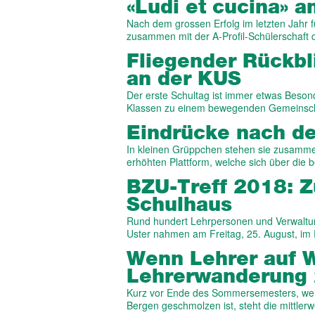
«Ludi et cucina» 
Nach dem grossen Erfolg im letzten Jahr f
zusammen mit der A-Profil-Schülerschaft
Fliegender Rück­bl
an der KUS
Der erste Schultag ist immer etwas Beson
Klassen zu einem bewegenden Gemeinsch
Eindrücke nach d
In kleinen Grüppchen stehen sie zusamme
erhöhten Plattform, welche sich über die 
BZU-Treff 2018: 
Schulhaus
Rund hundert Lehrpersonen und Verwaltun
Uster nahmen am Freitag, 25. August, 
Wenn Lehrer auf W
Lehrer­wanderung
Kurz vor Ende des Sommersemesters, wen
Bergen geschmolzen ist, steht die mittlerwe