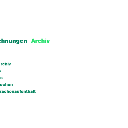
chnungen
Archiv
rchiv
e
ts
wochen
rachenaufenthalt