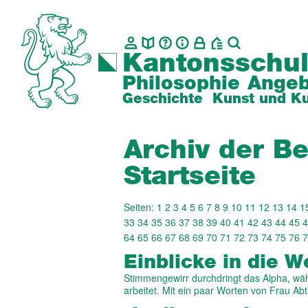
Kantonsschul
Philosophie
Angeb
Geschichte
Kunst und Ku
Archiv der Be
Startseite
Seiten:
1
2
3
4
5
6
7
8
9
10
11
12
13
14
1
33
34
35
36
37
38
39
40
41
42
43
44
45
4
64
65
66
67
68
69
70
71
72
73
74
75
76
7
Einblicke in die W
Stimmengewirr durchdringt das Alpha, wä
arbeitet. Mit ein paar Worten von Frau Ab