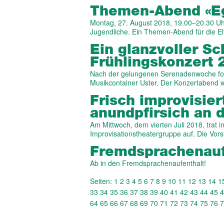
Themen-Abend «E
Montag, 27. August 2018, 19.00–20.30 Uh
Jugendliche. Ein Themen-Abend für die E
Ein glanzvoller Sc
Frühlings­konzert
Nach der gelungenen Serenadenwoche folg
Musikcontainer Uster. Der Konzertabend 
Frisch impro­visier
anundpfirsich an 
Am Mittwoch, dem vierten Juli 2018, trat 
Improvisationstheatergruppe auf. Die Vor
Fremd­sprachen­auf
Ab in den Fremdsprachenaufenthalt!
Seiten:
1
2
3
4
5
6
7
8
9
10
11
12
13
14
1
33
34
35
36
37
38
39
40
41
42
43
44
45
4
64
65
66
67
68
69
70
71
72
73
74
75
76
7