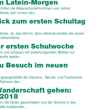
am Latein-Morgen
ührten die Altsprachenlehrerinnen und -lehrer
 dieses Jahr erneut den…
ick zum ersten Schul­tag
deres. Ja, das stimmt, denn diesmal wurden die neuen
aftserlebnis…
er ersten Schulwoche
n und schauen mit erwartungsvollen Blicken zur
bereits wieder…
Zu Besuch im neuen
gsangestellte der Kantons-, Berufs- und Fachschule
im Rahmen des…
ander­schaft gehen:
 2018
n die Noten geschrieben und der Schnee in den
ile traditionelle…