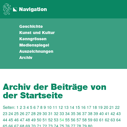
Navigation
Geschichte
Kunst und Kultur
Kenngrössen
Medienspiegel
Auszeichnungen
Archiv
Archiv der Beiträge von
der Startseite
Seiten:
1
2
3
4
5
6
7
8
9
10
11
12
13
14
15
16
17
18
19
20
21
22
23
24
25
26
27
28
29
30
31
32
33
34
35
36
37
38
39
40
41
42
43
44
45
46
47
48
49
50
51
52
53
54
55
56
57
58
59
60
61
62
63
64
65
66
67
68
69
70
71
72
73
74
75
76
77
78
79
80