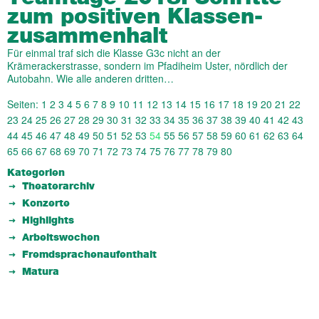
zum positiven Klassen­
zusam­men­halt
Für einmal traf sich die Klasse G3c nicht an der
Krämerackerstrasse, sondern im Pfadiheim Uster, nördlich der
Autobahn. Wie alle anderen dritten…
Seiten:
1
2
3
4
5
6
7
8
9
10
11
12
13
14
15
16
17
18
19
20
21
22
23
24
25
26
27
28
29
30
31
32
33
34
35
36
37
38
39
40
41
42
43
44
45
46
47
48
49
50
51
52
53
54
55
56
57
58
59
60
61
62
63
64
65
66
67
68
69
70
71
72
73
74
75
76
77
78
79
80
Kategorien
Theaterarchiv
Konzerte
Highlights
Arbeitswochen
Fremdsprachenaufenthalt
Matura