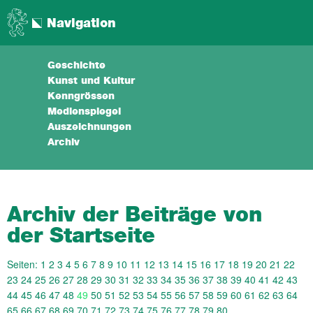
Navigation
Geschichte
Kunst und Kultur
Kenngrössen
Medienspiegel
Auszeichnungen
Archiv
Archiv der Beiträge von
der Startseite
Seiten:
1
2
3
4
5
6
7
8
9
10
11
12
13
14
15
16
17
18
19
20
21
22
23
24
25
26
27
28
29
30
31
32
33
34
35
36
37
38
39
40
41
42
43
44
45
46
47
48
49
50
51
52
53
54
55
56
57
58
59
60
61
62
63
64
65
66
67
68
69
70
71
72
73
74
75
76
77
78
79
80