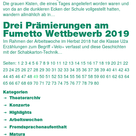
Die grauen Kisten, die eines Tages angeliefert worden waren und
von da an die dunkleren Ecken der Schule vollgestellt hatten,
wandern allmählich ab in…
Drei Prämierungen am
Fumetto Wettbewerb 2019
Im Rahmen der Arbeitswoche im Herbst 2018 hat die Klasse U2a
Erzählungen zum Begriff «Velo» verfasst und diese Geschichten
mit der Schabkarton-Technik…
Seiten:
1
2
3
4
5
6
7
8
9
10
11
12
13
14
15
16
17
18
19
20
21
22
23
24
25
26
27
28
29
30
31
32
33
34
35
36
37
38
39
40
41
42
43
44
45
46
47
48
49
50
51
52
53
54
55
56
57
58
59
60
61
62
63
64
65
66
67
68
69
70
71
72
73
74
75
76
77
78
79
80
Kategorien
Theaterarchiv
Konzerte
Highlights
Arbeitswochen
Fremdsprachenaufenthalt
Matura