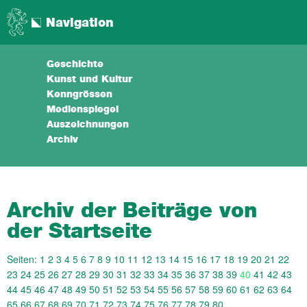
Navigation
Geschichte
Kunst und Kultur
Kenngrössen
Medienspiegel
Auszeichnungen
Archiv
Archiv der Beiträge von
der Startseite
Seiten:
1
2
3
4
5
6
7
8
9
10
11
12
13
14
15
16
17
18
19
20
21
22
23
24
25
26
27
28
29
30
31
32
33
34
35
36
37
38
39
40
41
42
43
44
45
46
47
48
49
50
51
52
53
54
55
56
57
58
59
60
61
62
63
64
65
66
67
68
69
70
71
72
73
74
75
76
77
78
79
80