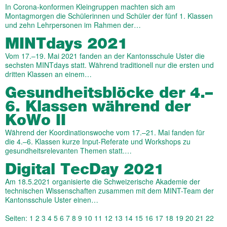
In Corona-konformen Kleingruppen machten sich am
Montagmorgen die Schülerinnen und Schüler der fünf 1. Klassen
und zehn Lehrpersonen im Rahmen der…
MINTdays 2021
Vom 17.–19. Mai 2021 fanden an der Kantonsschule Uster die
sechsten MINTdays statt. Während traditionell nur die ersten und
dritten Klassen an einem…
Gesundheitsblöcke der 4.–
6. Klassen während der
KoWo II
Während der Koordinationswoche vom 17.–21. Mai fanden für
die 4.–6. Klassen kurze Input-Referate und Workshops zu
gesundheitsrelevanten Themen statt.…
Digital TecDay 2021
Am 18.5.2021 organisierte die Schweizerische Akademie der
technischen Wissenschaften zusammen mit dem MINT-Team der
Kantonsschule Uster einen…
Seiten:
1
2
3
4
5
6
7
8
9
10
11
12
13
14
15
16
17
18
19
20
21
22