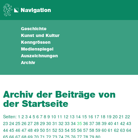
Navigation
Geschichte
Kunst und Kultur
Kenngrössen
Medienspiegel
Auszeichnungen
Archiv
Archiv der Beiträge von
der Startseite
Seiten:
1
2
3
4
5
6
7
8
9
10
11
12
13
14
15
16
17
18
19
20
21
22
23
24
25
26
27
28
29
30
31
32
33
34
35
36
37
38
39
40
41
42
43
44
45
46
47
48
49
50
51
52
53
54
55
56
57
58
59
60
61
62
63
64
65
66
67
68
69
70
71
72
73
74
75
76
77
78
79
80